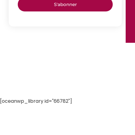
S'abonner
[oceanwp_library id="66782"]