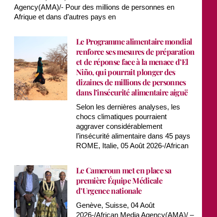
Agency(AMA)/- Pour des millions de personnes en
Afrique et dans d’autres pays en
Le Programme alimentaire mondial
renforce ses mesures de préparation
et de réponse face à la menace d’El
Niño, qui pourrait plonger des
dizaines de millions de personnes
dans l’insécurité alimentaire aiguë
Selon les dernières analyses, les
chocs climatiques pourraient
aggraver considérablement
l’insécurité alimentaire dans 45 pays
ROME, Italie, 05 Août 2026-/African
Le Cameroun met en place sa
première Équipe Médicale
d’Urgence nationale
Genève, Suisse, 04 Août
2026-/African Media Agency(AMA)/ –