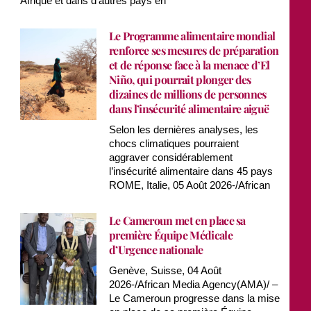
Afrique et dans d’autres pays en
Le Programme alimentaire mondial
renforce ses mesures de préparation
et de réponse face à la menace d’El
Niño, qui pourrait plonger des
dizaines de millions de personnes
dans l’insécurité alimentaire aiguë
Selon les dernières analyses, les
chocs climatiques pourraient
aggraver considérablement
l’insécurité alimentaire dans 45 pays
ROME, Italie, 05 Août 2026-/African
Le Cameroun met en place sa
première Équipe Médicale
d’Urgence nationale
Genève, Suisse, 04 Août
2026-/African Media Agency(AMA)/ –
Le Cameroun progresse dans la mise