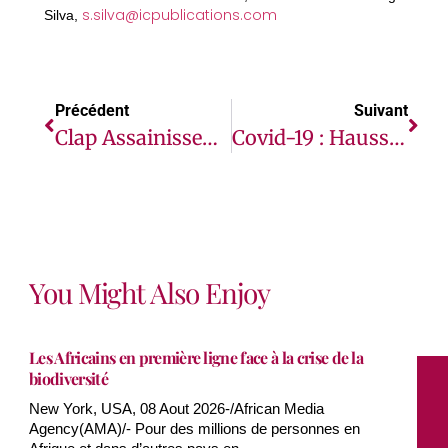
s.silva@icpublications.com
Silva,
Précédent
Suivant
Clap Assainissement : Une Opportunité En Or Pour Les Jeunes Réalisateurs Africains De Créer!
Covid-19 : Hausse De 83 % De Nouveaux Cas En Afrique, Mais Le Nombre De Décès Reste Faible (OMS)
You Might Also Enjoy
Les Africains en première ligne face à la crise de la
biodiversité
New York, USA, 08 Aout 2026-/African Media
Agency(AMA)/- Pour des millions de personnes en