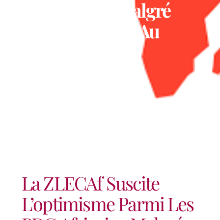
PDG Africains Malgré
L’incertitude Liée Au
COVID-19
La ZLECAf Suscite
L’optimisme Parmi Les