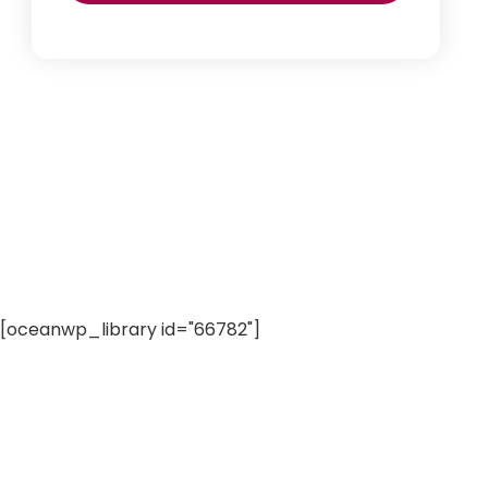
[oceanwp_library id="66782"]