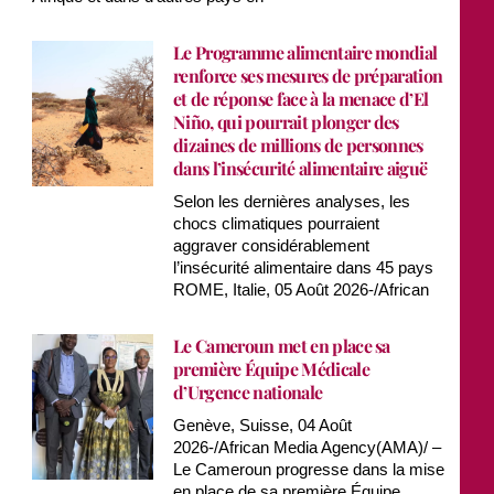
Le Programme alimentaire mondial
renforce ses mesures de préparation
et de réponse face à la menace d’El
Niño, qui pourrait plonger des
dizaines de millions de personnes
dans l’insécurité alimentaire aiguë
Selon les dernières analyses, les
chocs climatiques pourraient
aggraver considérablement
l’insécurité alimentaire dans 45 pays
ROME, Italie, 05 Août 2026-/African
Le Cameroun met en place sa
première Équipe Médicale
d’Urgence nationale
Genève, Suisse, 04 Août
2026-/African Media Agency(AMA)/ –
Le Cameroun progresse dans la mise
en place de sa première Équipe