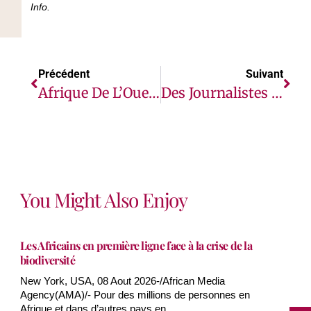
Info.
Précédent
Suivant
Afrique De L’Ouest Et Centrale : 38 Millions De Personnes Menacées Par La Faim, L’ONU Appelle À Agir Dès Maintenant
Des Journalistes Sensibilisés Sur Les Acquis Du Projet Pesticides
You Might Also Enjoy
Les Africains en première ligne face à la crise de la
biodiversité
New York, USA, 08 Aout 2026-/African Media
Agency(AMA)/- Pour des millions de personnes en
Afrique et dans d’autres pays en