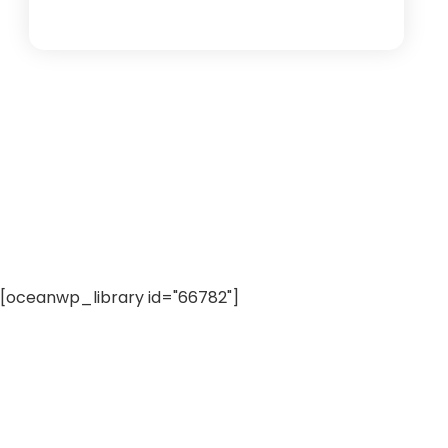
[oceanwp_library id="66782"]