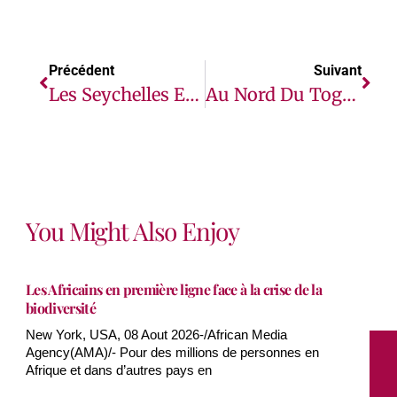
Précédent
Suivant
Les Seychelles Et L’Érythrée Adoptent Le Premier Test Intégré VIH, Syphilis Et Hépatite B De 4th Génération Préqualifié Par L’OMS
Au Nord Du Togo, Le PAM Et Le Gouvernement Se Mobilisent Pour Lutter Contre L’insécurité Alimentaire
You Might Also Enjoy
Les Africains en première ligne face à la crise de la
biodiversité
New York, USA, 08 Aout 2026-/African Media
Agency(AMA)/- Pour des millions de personnes en
Afrique et dans d’autres pays en