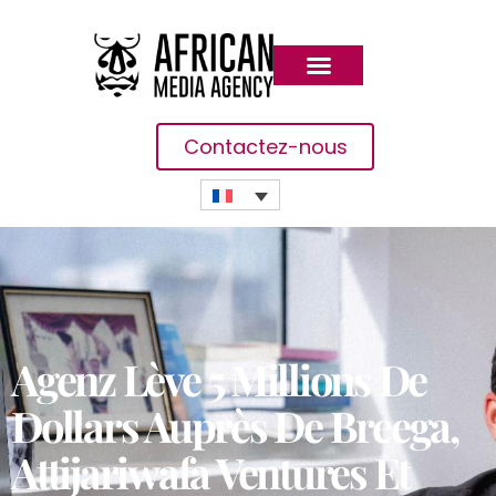
Contactez-nous
Agenz Lève 5 Millions De
Dollars Auprès De Breega,
Attijariwafa Ventures Et