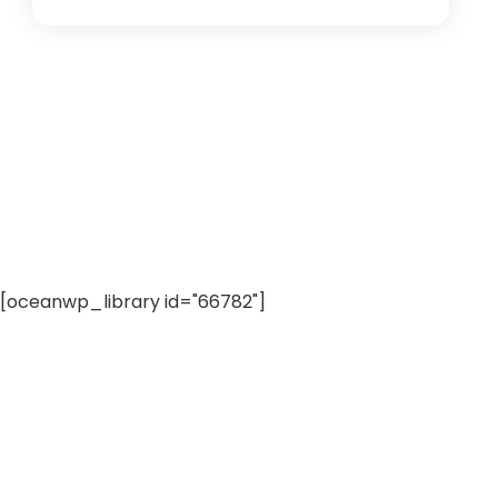
[oceanwp_library id="66782"]