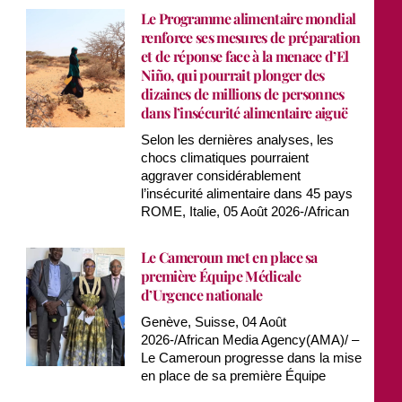
Le Programme alimentaire mondial
renforce ses mesures de préparation
et de réponse face à la menace d’El
Niño, qui pourrait plonger des
dizaines de millions de personnes
dans l’insécurité alimentaire aiguë
Selon les dernières analyses, les
chocs climatiques pourraient
aggraver considérablement
l’insécurité alimentaire dans 45 pays
ROME, Italie, 05 Août 2026-/African
Le Cameroun met en place sa
première Équipe Médicale
d’Urgence nationale
Genève, Suisse, 04 Août
2026-/African Media Agency(AMA)/ –
Le Cameroun progresse dans la mise
en place de sa première Équipe