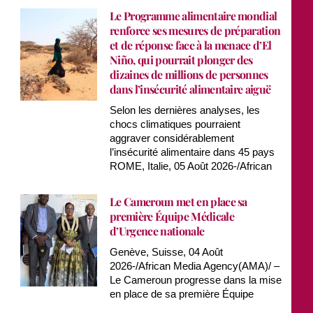
Le Programme alimentaire mondial
renforce ses mesures de préparation
et de réponse face à la menace d’El
Niño, qui pourrait plonger des
dizaines de millions de personnes
dans l’insécurité alimentaire aiguë
Selon les dernières analyses, les
chocs climatiques pourraient
aggraver considérablement
l’insécurité alimentaire dans 45 pays
ROME, Italie, 05 Août 2026-/African
Le Cameroun met en place sa
première Équipe Médicale
d’Urgence nationale
Genève, Suisse, 04 Août
2026-/African Media Agency(AMA)/ –
Le Cameroun progresse dans la mise
en place de sa première Équipe