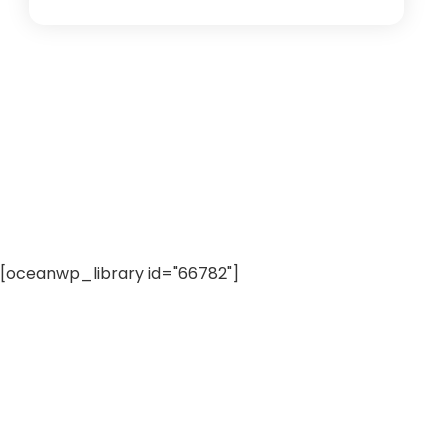
[oceanwp_library id="66782"]