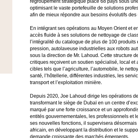
regroupement stratégique place 68 pays sous une 
optimisant le vaste portefeuille de solutions prof
afin de mieux répondre aux besoins évolutifs des
En intégrant ses opérations au Moyen Orient et en 
accès fluide à ses solutions de nettoyage de clas
l’intégralité du catalogue de plus de 100 produits
pression, autolaveuse industrielles aux robots a
sous la direction de Mr. Lahoud. Cette structure d
critiques reçoivent un soutien spécialisé, local et
cibles tels que l’agriculture, l’automobile, le nett
santé, l’hôtellerie, différentes industries, les servi
transport et l’exploitation minière.
Depuis 2020, Joe Lahoud dirige les opérations d
transformant le siège de Dubaï en un centre d’ex
marqué par une forte croissance et un approfondi
entités gouvernementales, les professionnels et le
ses nouvelles fonctions, il supervisera désormais 
africain, en développant la distribution et le supp
demande croissante des marchés émergents.