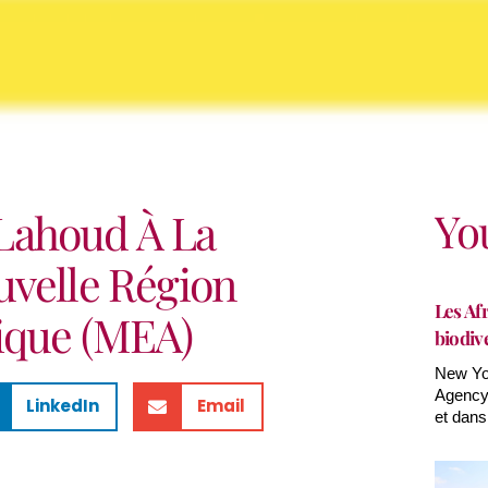
Yo
Lahoud À La
uvelle Région
Les Afr
ique (MEA)
biodiv
New Yor
Agency(
LinkedIn
Email
et dans