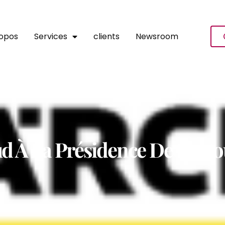
ropos
Services
clients
Newsroom
 À La Présidence De La No