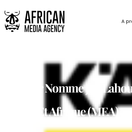
A p
Kärcher Nomme Joe Lahoud
Orient Et Afrique (MEA)