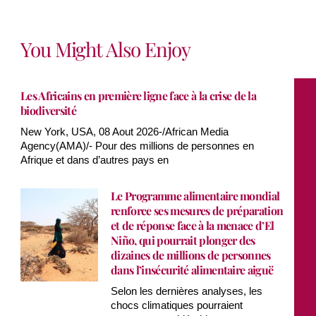
You Might Also Enjoy
Les Africains en première ligne face à la crise de la
biodiversité
New York, USA, 08 Aout 2026-/African Media
Agency(AMA)/- Pour des millions de personnes en
Afrique et dans d’autres pays en
Le Programme alimentaire mondial
renforce ses mesures de préparation
et de réponse face à la menace d’El
Niño, qui pourrait plonger des
dizaines de millions de personnes
dans l’insécurité alimentaire aiguë
Selon les dernières analyses, les
chocs climatiques pourraient