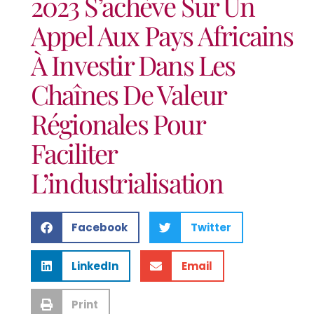
2023 S’achève Sur Un
Appel Aux Pays Africains
À Investir Dans Les
Chaînes De Valeur
Régionales Pour
Faciliter
L’industrialisation
Facebook
Twitter
LinkedIn
Email
Print