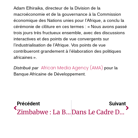
Adam Elhiraika, directeur de la Division de la
macroéconomie et de la gouvernance à la Commission
économique des Nations unies pour l’Afrique, a conclu la
cérémonie de clôture en ces termes : « Nous avons passé
trois jours très fructueux ensemble, avec des discussions
interactives et des points de vue convergents sur
l’industrialisation de l’Afrique. Vos points de vue
contribueront grandement à l’élaboration des politiques
africaines ».
African Media Agency (AMA)
Distribué par
pour la
Banque Africaine de Développement.
Précédent
Suivant
Zimbabwe : La Banque Africaine De Développement Accorde Une Facilité De Garantie Des Transactions De Financement Du Commerce De 15 Millions De Dollars À NMB Bank Afin De Soutenir Les PME Et Les Entreprises Locales
Dans Le Cadre De Son Retrait Du Mali, La MINUSMA Ferme Son Camp À Sévaré, Dans La Région De Mopti