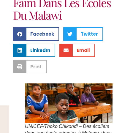
Faim Dans Les Écoles
Du Malawi
Facebook
Twitter
LinkedIn
Email
Print
UNICEF/Thoko Chikondi – Des écoliers
dans une école primaire, à Mulanje, dans