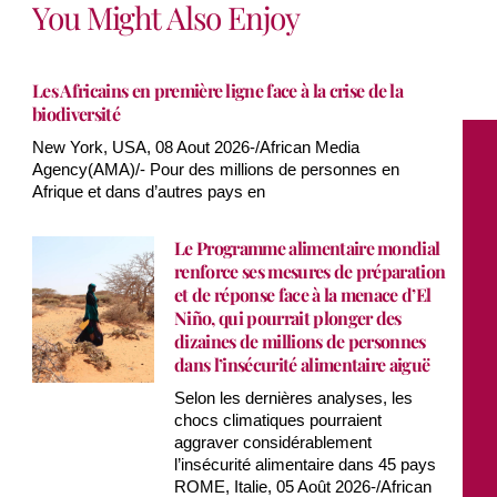
You Might Also Enjoy
Les Africains en première ligne face à la crise de la
biodiversité
New York, USA, 08 Aout 2026-/African Media
Agency(AMA)/- Pour des millions de personnes en
Afrique et dans d’autres pays en
Le Programme alimentaire mondial
renforce ses mesures de préparation
et de réponse face à la menace d’El
Niño, qui pourrait plonger des
dizaines de millions de personnes
dans l’insécurité alimentaire aiguë
Selon les dernières analyses, les
chocs climatiques pourraient
aggraver considérablement
l’insécurité alimentaire dans 45 pays
ROME, Italie, 05 Août 2026-/African