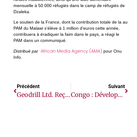
mensuelle à 50.000 réfugiés dans le camp de réfugiés de
Dzaleka.
Le soutien de la France, dont la contribution totale de la au
PAM du Malawi s’élève à 1 million d’euros cette année,
contribuera à éradiquer la faim dans le pays, a réagi le
PAM dans un communiqué.
African Media Agency (AMA)
Distribué par
pour Onu
Info.
Précédent
Suivant
Geodrill Ltd. Reçoit Un Prestigieux Prix ESG Pour Son Soutien À Des Athlètes Africains De Sports De Combat.
Congo : Développer Les Infrastructures Durables Et Améliorer La Gouvernance Économique Sont Les Priorités, Selon Le Document De Stratégie Pays 2023-2028 De La Banque Africaine De Développement