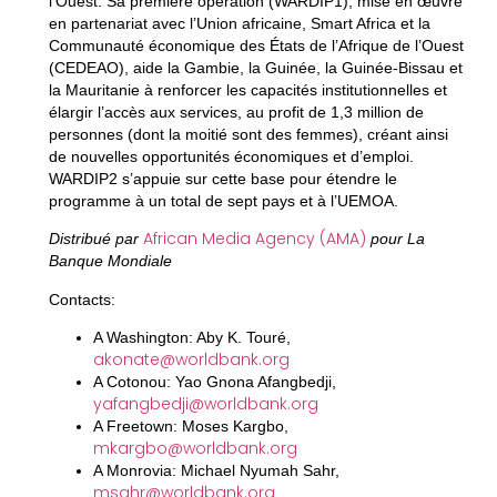
l’Ouest. Sa première opération (WARDIP1), mise en œuvre
en partenariat avec l’Union africaine, Smart Africa et la
Communauté économique des États de l’Afrique de l’Ouest
(CEDEAO), aide la Gambie, la Guinée, la Guinée‑Bissau et
la Mauritanie à renforcer les capacités institutionnelles et
élargir l’accès aux services, au profit de 1,3 million de
personnes (dont la moitié sont des femmes), créant ainsi
de nouvelles opportunités économiques et d’emploi.
WARDIP2 s’appuie sur cette base pour étendre le
programme à un total de sept pays et à l’UEMOA.
African Media Agency (AMA)
Distribué par
pour La
Banque Mondiale
Contacts:
A Washington: Aby K. Touré,
akonate@worldbank.org
A Cotonou: Yao Gnona Afangbedji,
yafangbedji@worldbank.org
A Freetown: Moses Kargbo,
mkargbo@worldbank.org
A Monrovia: Michael Nyumah Sahr,
msahr@worldbank.org