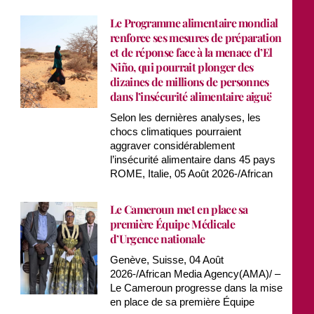
Le Programme alimentaire mondial
renforce ses mesures de préparation
et de réponse face à la menace d’El
Niño, qui pourrait plonger des
dizaines de millions de personnes
dans l’insécurité alimentaire aiguë
Selon les dernières analyses, les
chocs climatiques pourraient
aggraver considérablement
l’insécurité alimentaire dans 45 pays
ROME, Italie, 05 Août 2026-/African
Le Cameroun met en place sa
première Équipe Médicale
d’Urgence nationale
Genève, Suisse, 04 Août
2026-/African Media Agency(AMA)/ –
Le Cameroun progresse dans la mise
en place de sa première Équipe