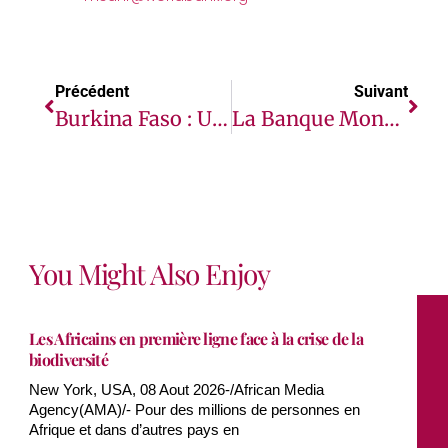
Précédent
Suivant
Burkina Faso : Un Nouveau Projet Pour Accélérer La Transformation Du Secteur Agricole
La Banque Mondiale Aide Le Niger À Accroître Les Financements En Faveur Des MPME Et À Créer Des Emplois
You Might Also Enjoy
Les Africains en première ligne face à la crise de la
biodiversité
New York, USA, 08 Aout 2026-/African Media
Agency(AMA)/- Pour des millions de personnes en
Afrique et dans d’autres pays en