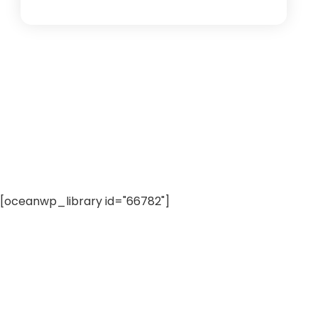
[oceanwp_library id="66782"]