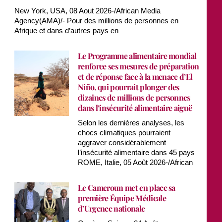
New York, USA, 08 Aout 2026-/African Media
Agency(AMA)/- Pour des millions de personnes en
Afrique et dans d’autres pays en
Le Programme alimentaire mondial
renforce ses mesures de préparation
et de réponse face à la menace d’El
Niño, qui pourrait plonger des
dizaines de millions de personnes
dans l’insécurité alimentaire aiguë
Selon les dernières analyses, les
chocs climatiques pourraient
aggraver considérablement
l’insécurité alimentaire dans 45 pays
ROME, Italie, 05 Août 2026-/African
Le Cameroun met en place sa
première Équipe Médicale
d’Urgence nationale