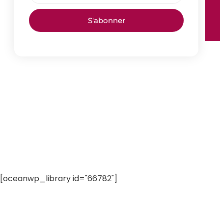
S'abonner
[oceanwp_library id="66782"]