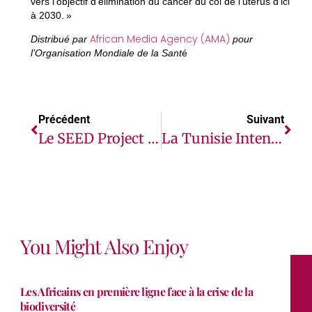
vers l’objectif d’élimination du cancer du col de l’utérus d’ici
à 2030. »
African Media Agency (AMA)
Distribué par
pour
l’Organisation Mondiale de la Sant
é
Précédent
Suivant
Le SEED Project Et Ses Partenaires Franchissent Une Étape Décisive Pour Le U.S.-Africa Youth Talent Combine Et Le Sports Careers Summit À L’issue D’une Table Ronde Stratégique À Los Angeles
La Tunisie Intensifie Ses Efforts De Protection Contre Les Inondations Urbaines Avec Le Soutien De La Banque Mondiale
You Might Also Enjoy
Les Africains en première ligne face à la crise de la
biodiversité