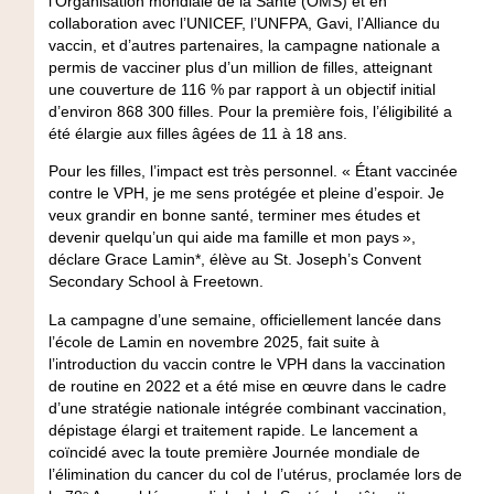
l’Organisation mondiale de la Santé (OMS) et en
collaboration avec l’UNICEF, l’UNFPA, Gavi, l’Alliance du
vaccin, et d’autres partenaires, la campagne nationale a
permis de vacciner plus d’un million de filles, atteignant
une couverture de 116 % par rapport à un objectif initial
d’environ 868 300 filles. Pour la première fois, l’éligibilité a
été élargie aux filles âgées de 11 à 18 ans.
Pour les filles, l’impact est très personnel. « Étant vaccinée
contre le VPH, je me sens protégée et pleine d’espoir. Je
veux grandir en bonne santé, terminer mes études et
devenir quelqu’un qui aide ma famille et mon pays »,
déclare Grace Lamin*, élève au St. Joseph’s Convent
Secondary School à Freetown.
La campagne d’une semaine, officiellement lancée dans
l’école de Lamin en novembre 2025, fait suite à
l’introduction du vaccin contre le VPH dans la vaccination
de routine en 2022 et a été mise en œuvre dans le cadre
d’une stratégie nationale intégrée combinant vaccination,
dépistage élargi et traitement rapide. Le lancement a
coïncidé avec la toute première Journée mondiale de
l’élimination du cancer du col de l’utérus, proclamée lors de