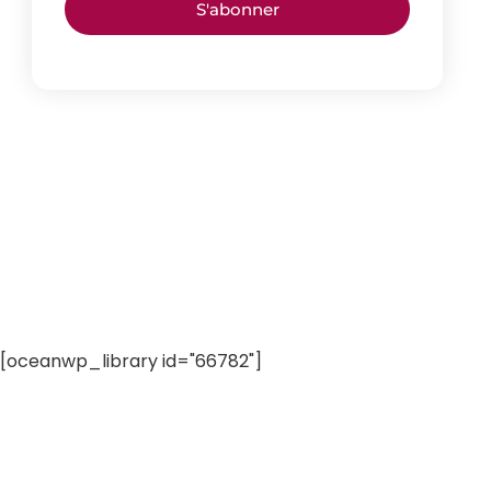
S'abonner
[oceanwp_library id="66782"]