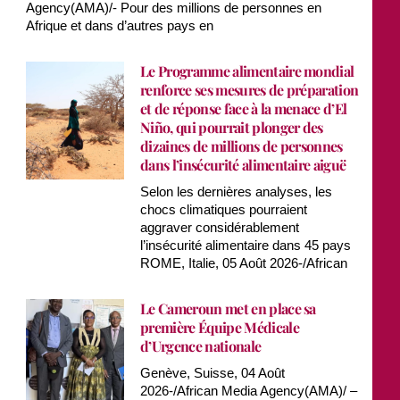
Agency(AMA)/- Pour des millions de personnes en
Afrique et dans d’autres pays en
Le Programme alimentaire mondial
renforce ses mesures de préparation
et de réponse face à la menace d’El
Niño, qui pourrait plonger des
dizaines de millions de personnes
dans l’insécurité alimentaire aiguë
Selon les dernières analyses, les
chocs climatiques pourraient
aggraver considérablement
l’insécurité alimentaire dans 45 pays
ROME, Italie, 05 Août 2026-/African
Le Cameroun met en place sa
première Équipe Médicale
d’Urgence nationale
Genève, Suisse, 04 Août
2026-/African Media Agency(AMA)/ –