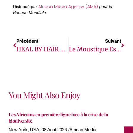
African Media Agency (AMA)
Distribué par
pour la
Banque Mondiale
Précédent
Suivant
HEAL BY HAIR KARA 2026 : 300 COIFFEUSES FORMÉES EN SANTÉ MENTALE DANS LE NORD DU TOGO
Le Moustique Est L’un Des Insectes Les Plus Étudiés Au Monde. Voici Pourquoi.
You Might Also Enjoy
Les Africains en première ligne face à la crise de la
biodiversité
New York, USA, 08 Aout 2026-/African Media