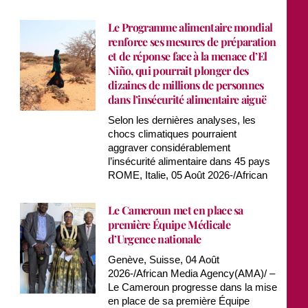
Le Programme alimentaire mondial
renforce ses mesures de préparation
et de réponse face à la menace d’El
Niño, qui pourrait plonger des
dizaines de millions de personnes
dans l’insécurité alimentaire aiguë
Selon les dernières analyses, les
chocs climatiques pourraient
aggraver considérablement
l’insécurité alimentaire dans 45 pays
ROME, Italie, 05 Août 2026-/African
Le Cameroun met en place sa
première Équipe Médicale
d’Urgence nationale
Genève, Suisse, 04 Août
2026-/African Media Agency(AMA)/ –
Le Cameroun progresse dans la mise
en place de sa première Équipe