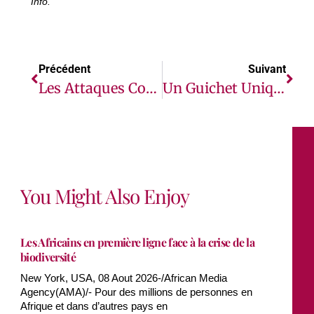
Info.
Précédent
Suivant
Les Attaques Contre Les Établissements Et Agents De Santé Au Soudan Doivent Cesser Maintenant (OMS)
Un Guichet Unique De Dépôt Des États Financiers Aux Impôts En Cours De Création
You Might Also Enjoy
Les Africains en première ligne face à la crise de la
biodiversité
New York, USA, 08 Aout 2026-/African Media
Agency(AMA)/- Pour des millions de personnes en
Afrique et dans d’autres pays en