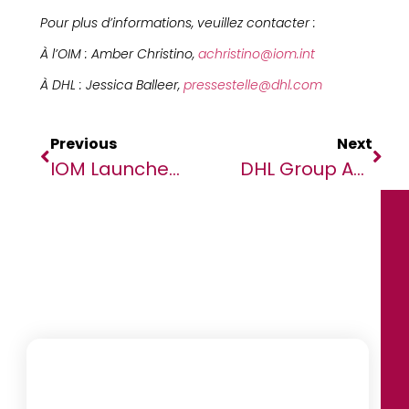
Pour plus d’informations, veuillez contacter :
À l’OIM : Amber Christino,
achristino@iom.int
À DHL : Jessica Balleer,
pressestelle@dhl.com
Previous
Next
IOM Launches Islamic Philanthropy Fund To Aid Displaced Communities
DHL Group And IOM Forge Global Partnership To Enhance Lifesaving, Humanitarian Logistics