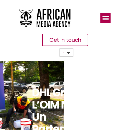
Get in touch
DHL Group Et
L’OIM Nouent
Un
Partenariat