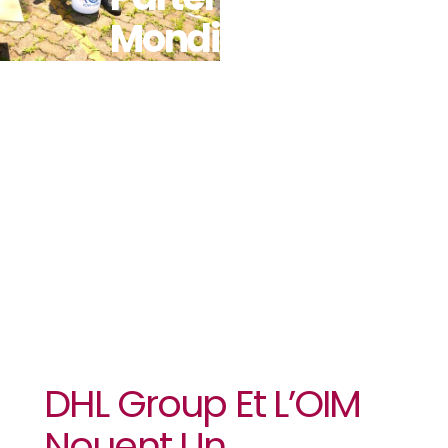
Mondial Pour
Renforcer La
Logistique
D’aide
Humanitaire
DHL Group Et L’OIM
Nouent Un