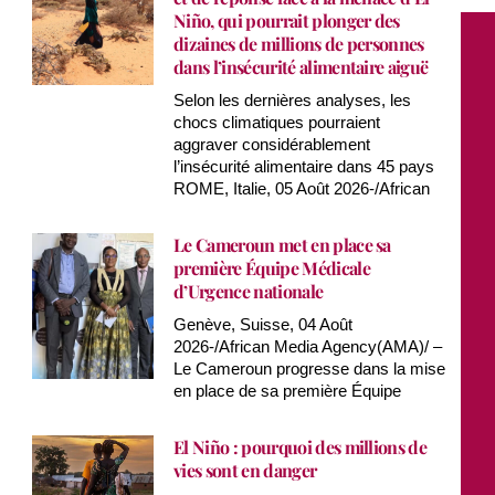
Niño, qui pourrait plonger des
dizaines de millions de personnes
dans l’insécurité alimentaire aiguë
Selon les dernières analyses, les
chocs climatiques pourraient
aggraver considérablement
l’insécurité alimentaire dans 45 pays
ROME, Italie, 05 Août 2026-/African
Le Cameroun met en place sa
première Équipe Médicale
d’Urgence nationale
Genève, Suisse, 04 Août
2026-/African Media Agency(AMA)/ –
Le Cameroun progresse dans la mise
en place de sa première Équipe
El Niño : pourquoi des millions de
vies sont en danger