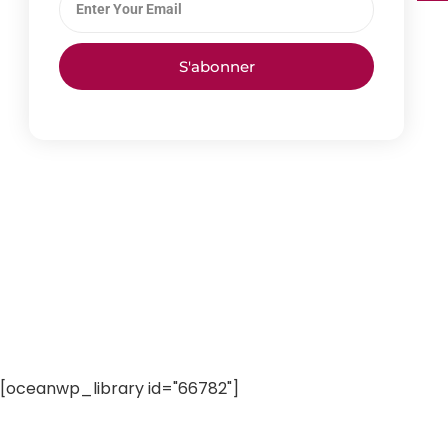
S'abonner
[oceanwp_library id="66782"]