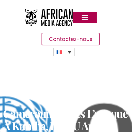
Contactez-nous
Cameroun : Après L’attaque
À Kumba, L’ONU Appelle