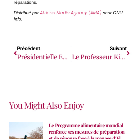
réparations.
African Media Agency (AMA)
Distribué par
pour ONU
Info.
Précédent
Suivant
Présidentielle En Côte D’Ivoire : L’ONU Met En Garde Contre Les Discours De Haine
Le Professeur Kishore Mahbubani Évalue L’essor De L’Afrique Lors De La Conférence Babacar Ndiaye Organisée Par L’Afreximbank
You Might Also Enjoy
Le Programme alimentaire mondial
renforce ses mesures de préparation
et de réponse face à la menace d’El