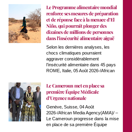
Le Programme alimentaire mondial
renforce ses mesures de préparation
et de réponse face à la menace d’El
Niño, qui pourrait plonger des
dizaines de millions de personnes
dans l’insécurité alimentaire aiguë
Selon les dernières analyses, les
chocs climatiques pourraient
aggraver considérablement
l’insécurité alimentaire dans 45 pays
ROME, Italie, 05 Août 2026-/African
Le Cameroun met en place sa
première Équipe Médicale
d’Urgence nationale
Genève, Suisse, 04 Août
2026-/African Media Agency(AMA)/ –
Le Cameroun progresse dans la mise
en place de sa première Équipe