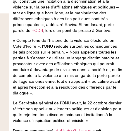
qui constitue une incitation à la discrimination et à la
violence sur la base d’affiliations ethniques et politiques –
tant en ligne que hors ligne, et la manipulation des
différences ethniques à des fins politiques sont très
préoccupantes », a déclaré Ravina Shamdasani, porte-
HCDH
parole du
, lors d’un point de presse à Genève.
« Compte tenu de l’histoire de la violence électorale en
Côte d’Ivoire », l’ONU redoute surtout les conséquences
de tels propos sur le terrain. « Nous appelons toutes les
parties à s’abstenir d’utiliser un langage discriminatoire et
provocateur avec des affiliations ethniques qui pourrait
conduire à davantage de divisions dans la société et, en fin
de compte, à la violence », a mis en garde la porte-parole
de l’agence onusienne, tout en appelant « au calme avant
et après l’élection et à la résolution des différends par le
dialogue ».
Le Secrétaire général de l’ONU avait, le 22 octobre dernier,
réitéré son appel « aux leaders politiques et d’opinion pour
qu’ils rejettent tous discours haineux et incitations à la
violence d’inspiration politico-ethniciste ».
António Guterres
Dans un communiqué,
avait