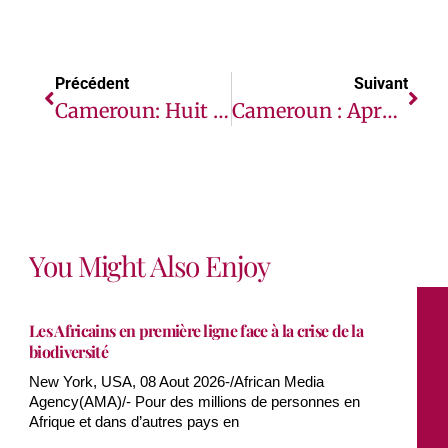
Précédent
Suivant
Cameroun: Huit Élèves Tués, Une Nouvelle Étape Terrible Dans La Crise Anglophone
Cameroun : Après L’attaque À Kumba, L’ONU Appelle Au Dialogue Pour Résoudre La Crise Dans La Partie Anglophone
You Might Also Enjoy
Les Africains en première ligne face à la crise de la
biodiversité
New York, USA, 08 Aout 2026-/African Media
Agency(AMA)/- Pour des millions de personnes en
Afrique et dans d’autres pays en