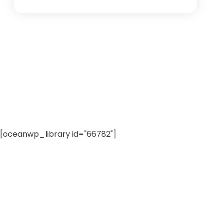
[oceanwp_library id="66782"]