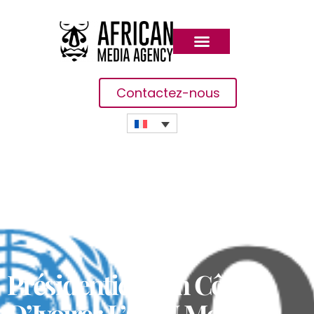
Contactez-nous
Présidentielle En Côte
D’Ivoire : L’ONU Met En