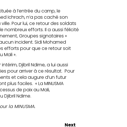
tituée à l’entrée du camp, le
med Ichrach, n’a pas caché son
lle. Pour lui, ce retour des soldats
nombreux efforts. Il a aussi félicité
rnement, Groupes signataires »
s aucun incident. Sidi Mohamed
les efforts pour que ce retour soit
u Mali ».
térim, Djibril Ndime, a lui aussi
ies pour arriver à ce résultat. Pour
nts et cela augure d’un futur
ront plus faciles. « La MINUSMA
essus de paix au Mali,
Djibril Ndime.
our la MINUSMA.
Next