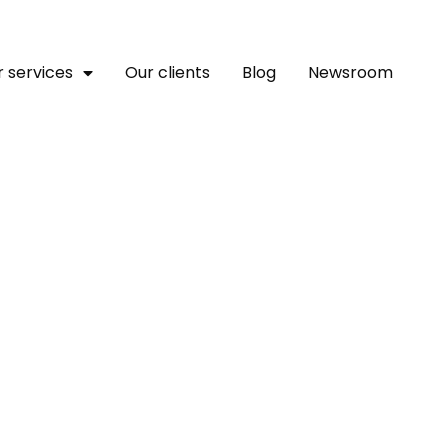
 services
Our clients
Blog
Newsroom
ÈRES UNITÉS DE L’ARMÉE 
ÉTERMINANT DE LA MINUSM