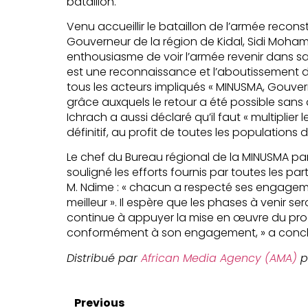
bataillon.
Venu accueillir le bataillon de l’armée recons
Gouverneur de la région de Kidal, Sidi Moha
enthousiasme de voir l’armée revenir dans sa vi
est une reconnaissance et l’aboutissement de 
tous les acteurs impliqués « MINUSMA, Gouve
grâce auxquels le retour a été possible san
Ichrach a aussi déclaré qu’il faut « multiplier 
définitif, au profit de toutes les populations d
Le chef du Bureau régional de la MINUSMA par in
souligné les efforts fournis par toutes les part
M. Ndime : « chacun a respecté ses engageme
meilleur ». Il espère que les phases à venir se
continue à appuyer la mise en œuvre du proc
conformément à son engagement, » a conclu 
Distribué par
African Media Agency (AMA)
p
Previous