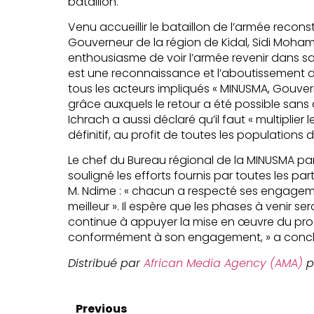
bataillon.
Venu accueillir le bataillon de l’armée recons
Gouverneur de la région de Kidal, Sidi Moha
enthousiasme de voir l’armée revenir dans sa vi
est une reconnaissance et l’aboutissement de 
tous les acteurs impliqués « MINUSMA, Gouve
grâce auxquels le retour a été possible san
Ichrach a aussi déclaré qu’il faut « multiplier 
définitif, au profit de toutes les populations d
Le chef du Bureau régional de la MINUSMA par in
souligné les efforts fournis par toutes les part
M. Ndime : « chacun a respecté ses engageme
meilleur ». Il espère que les phases à venir se
continue à appuyer la mise en œuvre du proc
conformément à son engagement, » a conclu 
Distribué par
African Media Agency (AMA)
p
Previous