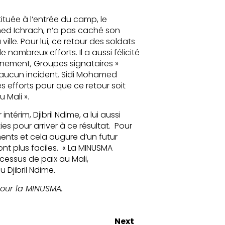
tituée à l’entrée du camp, le
med Ichrach, n’a pas caché son
lle. Pour lui, ce retour des soldats
nombreux efforts. Il a aussi félicité
rnement, Groupes signataires »
s aucun incident. Sidi Mohamed
les efforts pour que ce retour soit
u Mali ».
térim, Djibril Ndime, a lui aussi
ies pour arriver à ce résultat. Pour
nts et cela augure d’un futur
ront plus faciles. « La MINUSMA
essus de paix au Mali,
Djibril Ndime.
our la MINUSMA.
Next