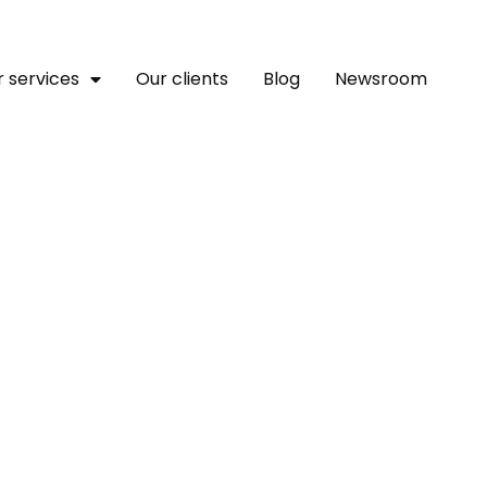
 services
Our clients
Blog
Newsroom
ÈRES UNITÉS DE L’ARMÉE 
ÉTERMINANT DE LA MINUSM