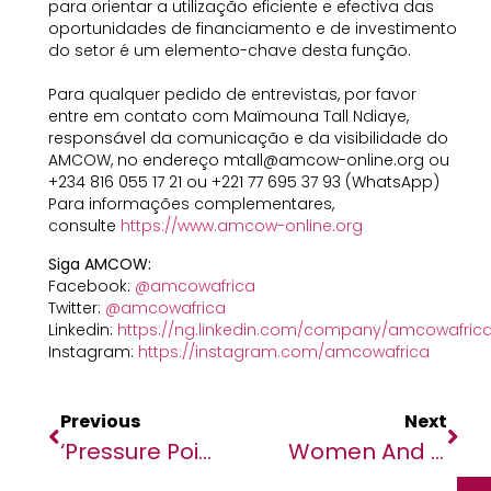
para orientar a utilização eficiente e efectiva das
oportunidades de financiamento e de investimento
do setor é um elemento-chave desta função.
Para qualquer pedido de entrevistas, por favor
entre em contato com Maïmouna Tall Ndiaye,
responsável da comunicação e da visibilidade do
AMCOW, no endereço mtall@amcow-online.org ou
+234 816 055 17 21 ou +221 77 695 37 93 (WhatsApp)
Para informações complementares,
consulte
https://www.amcow-online.org
Siga AMCOW:
Facebook:
@amcowafrica
Twitter:
@amcowafrica
Linkedin:
https://ng.linkedin.com/company/amcowafric
Instagram:
https://instagram.com/amcowafrica
Previous
Next
‘Pressure Points In Africa-China Relations’, PBA Policy Briefing Series Begins
Women And Mental Health In Africa: As Part Of Its Signature Heal By Hair Program, The Bluemind Foundation Unveils A Report Of Cross Studies Between African Women And Their Hairdressers