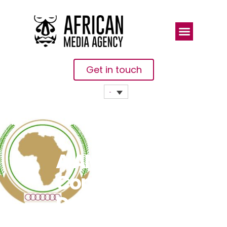
Get in touch
A AMCOW, A
Comissão
Da União
Africana E O