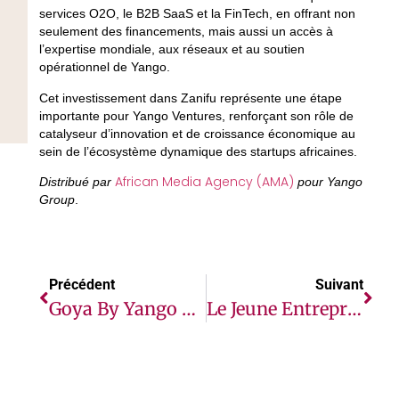
services O2O, le B2B SaaS et la FinTech, en offrant non
seulement des financements, mais aussi un accès à
l’expertise mondiale, aux réseaux et au soutien
opérationnel de Yango.
Cet investissement dans Zanifu représente une étape
importante pour Yango Ventures, renforçant son rôle de
catalyseur d’innovation et de croissance économique au
sein de l’écosystème dynamique des startups africaines.
African Media Agency (AMA)
Distribué par
pour Yango
Group
.
Précédent
Suivant
Goya By Yango Lance Une Collaboration Exclusive Avec Kente Gentlemen En Côte D’Ivoire.
Le Jeune Entrepreneur Sud-Africain Honoré Lors Du Lancement Du Programme Anzisha 2026