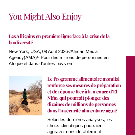
You Might Also Enjoy
Les Africains en première ligne face à la crise de la
biodiversité
New York, USA, 08 Aout 2026-/African Media
Agency(AMA)/- Pour des millions de personnes en
Afrique et dans d’autres pays en
Le Programme alimentaire mondial
renforce ses mesures de préparation
et de réponse face à la menace d’El
Niño, qui pourrait plonger des
dizaines de millions de personnes
dans l’insécurité alimentaire aiguë
Selon les dernières analyses, les
chocs climatiques pourraient
aggraver considérablement