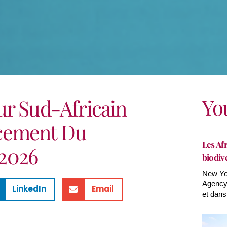
Yo
ur Sud-Africain
cement Du
Les Afr
2026
biodiv
New Yor
Agency(
LinkedIn
Email
et dans