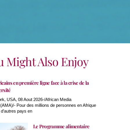
u Might Also Enjoy
icains en première ligne face à la crise de la
ersité
k, USA, 08 Aout 2026-/African Media
AMA)/- Pour des millions de personnes en Afrique
 d’autres pays en
Le Programme alimentaire