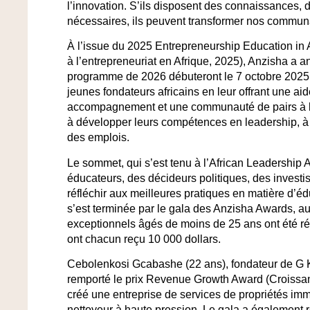
l’innovation. S’ils disposent des connaissances,
nécessaires, ils peuvent transformer nos communa
À l’issue du 2025 Entrepreneurship Education in 
à l’entrepreneuriat en Afrique, 2025), Anzisha a 
programme de 2026 débuteront le 7 octobre 2025
jeunes fondateurs africains en leur offrant une aid
accompagnement et une communauté de pairs à l’é
à développer leurs compétences en leadership, à d
des emplois.
Le sommet, qui s’est tenu à l’African Leadershi
éducateurs, des décideurs politiques, des investis
réfléchir aux meilleures pratiques en matière d’éd
s’est terminée par le gala des Anzisha Awards, a
exceptionnels âgés de moins de 25 ans ont été ré
ont chacun reçu 10 000 dollars.
Cebolenkosi Gcabashe (22 ans), fondateur de G 
remporté le prix Revenue Growth Award (Croissance
créé une entreprise de services de propriétés immo
nettoyeur à haute pression. Le gala a également