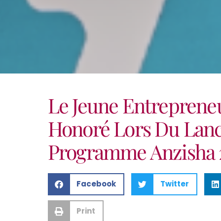
Le Jeune Entreprene
Honoré Lors Du Lan
Programme Anzisha 
Facebook
Twitter
Print