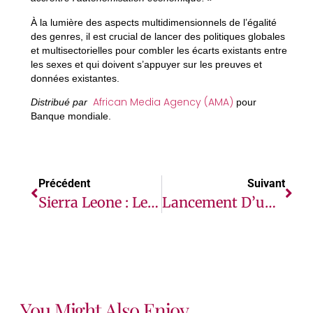
À la lumière des aspects multidimensionnels de l’égalité
des genres, il est crucial de lancer des politiques globales
et multisectorielles pour combler les écarts existants entre
les sexes et qui doivent s’appuyer sur les preuves et
données existantes.
African Media Agency (AMA)
Distribué par
pour
Banque mondiale.
Précédent
Suivant
Sierra Leone : Les Réformes Éducatives Devraient Tenir Compte Des Voix Des Filles
Lancement D’un Projet De 70 Millions De Dollars Pour Promouvoir La Recherche De Qualité En Matière De Santé
You Might Also Enjoy