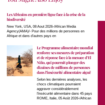
Les Africains en première ligne face à la crise de la
biodiversité
New York, USA, 08 Aout 2026-/African Media
Agency(AMA)/- Pour des millions de personnes en
Afrique et dans d’autres pays en
Le Programme alimentaire mondial
renforce ses mesures de préparation
et de réponse face à la menace d’El
Niño, qui pourrait plonger des
dizaines de millions de personnes
dans l’insécurité alimentaire aiguë
Selon les dernières analyses, les
chocs climatiques pourraient
aggraver considérablement
l’insécurité alimentaire dans 45 pays
ROME, Italie, 05 Août 2026-/African