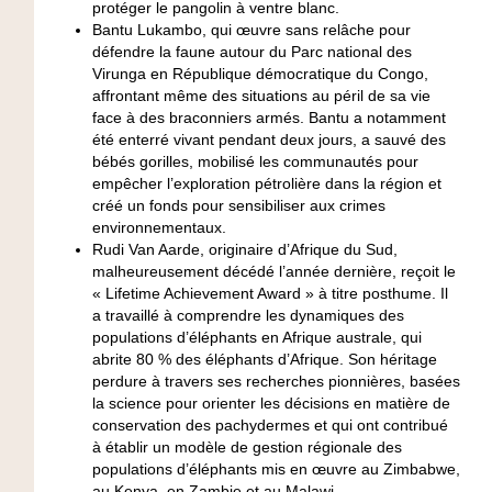
protéger le pangolin à ventre blanc.
Bantu Lukambo
, qui œuvre sans relâche pour
défendre la faune autour du Parc national des
Virunga en République démocratique du Congo,
affrontant même des situations au péril de sa vie
face à des braconniers armés. Bantu a notamment
été enterré vivant pendant deux jours, a sauvé des
bébés gorilles, mobilisé les communautés pour
empêcher l’exploration pétrolière dans la région et
créé un fonds pour sensibiliser aux crimes
environnementaux.
Rudi Van Aarde
, originaire d’Afrique du Sud,
malheureusement décédé l’année dernière, reçoit le
« Lifetime Achievement Award » à titre posthume. Il
a travaillé à comprendre les dynamiques des
populations d’éléphants en Afrique australe, qui
abrite 80 % des éléphants d’Afrique. Son héritage
perdure à travers ses recherches pionnières, basées
la science pour orienter les décisions en matière de
conservation des pachydermes et qui ont contribué
à établir un modèle de gestion régionale des
populations d’éléphants mis en œuvre au Zimbabwe,
au Kenya, en Zambie et au Malawi.