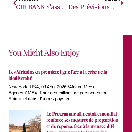
CIH BANK S’associe À Backbase Pour Réinventer Les Services Bancaires Digitaux Au Maroc
Des Prévisions De Croissance Modestes Pour Les Économies Du Moyen-Orient Et De L’Afrique Du Nord Dans Un Contexte D’incertitude Croissante
You Might Also Enjoy
Les Africains en première ligne face à la crise de la
biodiversité
New York, USA, 08 Aout 2026-/African Media
Agency(AMA)/- Pour des millions de personnes en
Afrique et dans d’autres pays en
Le Programme alimentaire mondial
renforce ses mesures de préparation
et de réponse face à la menace d’El