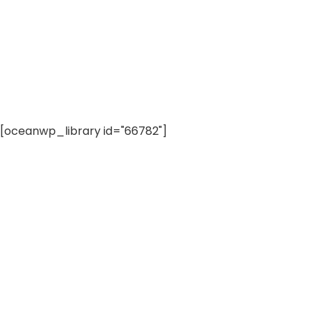
[oceanwp_library id="66782"]