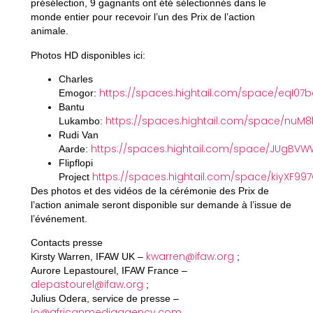
présélection, 9 gagnants ont été sélectionnés dans le
monde entier pour recevoir l’un des Prix de l’action
animale.
Photos HD disponibles ici:
Charles
https://spaces.hightail.com/space/eqI07b
Emogor:
Bantu
https://spaces.hightail.com/space/nu
Lukambo:
Rudi Van
https://spaces.hightail.com/space/JUgBV
Aarde:
Flipflopi
https://spaces.hightail.com/space/kiyXF99
Project
Des photos et des vidéos de la cérémonie des Prix de
l’action animale seront disponible sur demande à l’issue de
l’événement.
Contacts presse
kwarren@ifaw.org
Kirsty Warren, IFAW UK –
;
Aurore Lepastourel, IFAW France –
alepastourel@ifaw.org
;
Julius Odera, service de presse –
jo@africanmediaagency.com