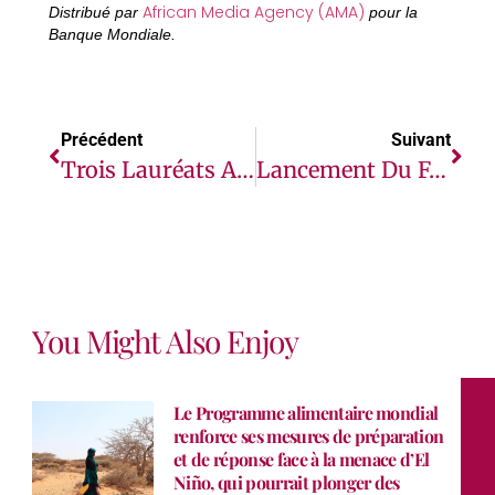
African Media Agency (AMA)
Distribué par
pour la
Banque Mondiale.
Précédent
Suivant
Trois Lauréats Africains Récompensés À Londres Par Un Prix À L’occasion Des Animal Action Awards
Lancement Du FAFEIX, Premier Forum Sur La Réhabilitation Des Sites Miniers En Afrique, Du 19 Au 21 Février 2025 À Yamoussoukro
You Might Also Enjoy
Le Programme alimentaire mondial
renforce ses mesures de préparation
et de réponse face à la menace d’El
Niño, qui pourrait plonger des