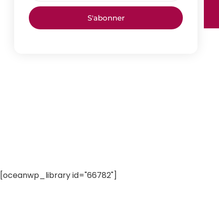
S'abonner
[oceanwp_library id="66782"]