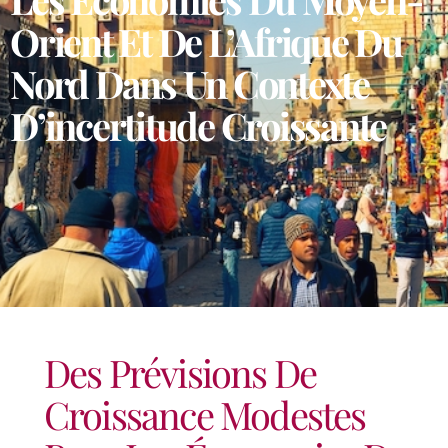
Orient Et De L’Afrique Du
Nord Dans Un Contexte
D’incertitude Croissante
Des Prévisions De
Croissance Modestes