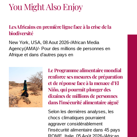
You Might Also Enjoy
Les Africains en première ligne face à la crise de la
biodiversité
New York, USA, 08 Aout 2026-/African Media
Agency(AMA)/- Pour des millions de personnes en
Afrique et dans d’autres pays en
Le Programme alimentaire mondial
renforce ses mesures de préparation
et de réponse face à la menace d’El
Niño, qui pourrait plonger des
dizaines de millions de personnes
dans l’insécurité alimentaire aiguë
Selon les dernières analyses, les
chocs climatiques pourraient
aggraver considérablement
l’insécurité alimentaire dans 45 pays
ROME, Italie, 05 Août 2026-/African