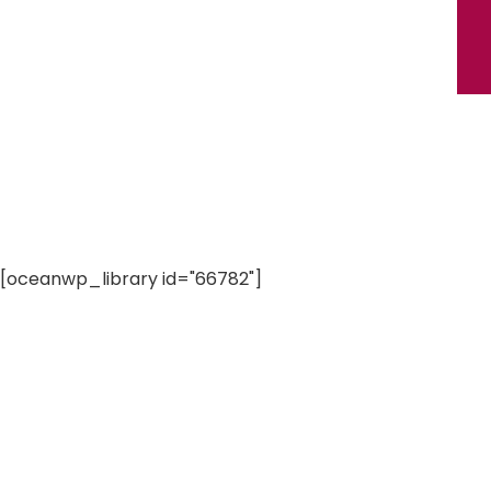
[oceanwp_library id="66782"]