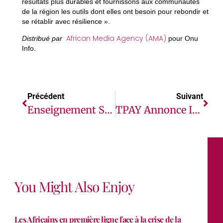
résultats plus durables et fournissons aux communautés
de la région les outils dont elles ont besoin pour rebondir et
se rétablir avec résilience ».
African Media Agency (AMA)
Distribué par
pour Onu
Info.
Précédent
Suivant
Enseignement Supérieur Au Sénégal : Plus De 150 Millions De Dollars Pour Une Intégration Rapide Au Marché Du Travail
TPAY Annonce Işık Uman Au Poste De PDG Du Groupe
You Might Also Enjoy
Les Africains en première ligne face à la crise de la