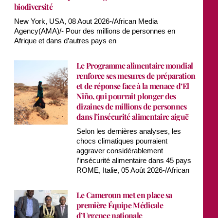
biodiversité
New York, USA, 08 Aout 2026-/African Media
Agency(AMA)/- Pour des millions de personnes en
Afrique et dans d’autres pays en
Le Programme alimentaire mondial
renforce ses mesures de préparation
et de réponse face à la menace d’El
Niño, qui pourrait plonger des
dizaines de millions de personnes
dans l’insécurité alimentaire aiguë
Selon les dernières analyses, les
chocs climatiques pourraient
aggraver considérablement
l’insécurité alimentaire dans 45 pays
ROME, Italie, 05 Août 2026-/African
Le Cameroun met en place sa
première Équipe Médicale
d’Urgence nationale