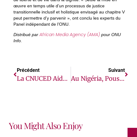
œuvre en temps utile d’un processus de justice
transitionnelle inclusif et holistique envisagé au chapitre V
peut permettre d’y parvenir », ont conclu les experts du
Panel indépendant de l’ONU.
African Media Agency (AMA)
Distribué par
pour ONU
Info.
Précédent
Suivant
La CNUCED Aide La Zambie À Lutter Contre Les Flux Financiers Illicites Dans Le Secteur Minier
Au Nigéria, Pousse-Pousse Et Bateaux Acheminent Des Vivres Dans Les Villes Touchées Par Le Coronavirus
You Might Also Enjoy