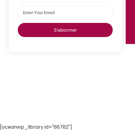
S'abonner
[oceanwp_library id="66782"]