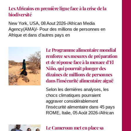
Les Africains en première ligne face à la crise de la
biodiversité
New York, USA, 08 Aout 2026-/African Media
Agency(AMA)/- Pour des millions de personnes en
Afrique et dans d’autres pays en
Le Programme alimentaire mondial
renforce ses mesures de préparation
et de réponse face à la menace d’El
Niño, qui pourrait plonger des
dizaines de millions de personnes
dans l’insécurité alimentaire aiguë
Selon les dernières analyses, les
chocs climatiques pourraient
aggraver considérablement
l’insécurité alimentaire dans 45 pays
ROME, Italie, 05 Août 2026-/African
Le Cameroun met en place sa