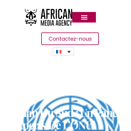
Contactez-nous
Soudan Du Sud : Un Panel
D’experts De L’ONU