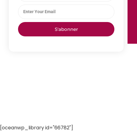
S'abonner
[oceanwp_library id="66782"]