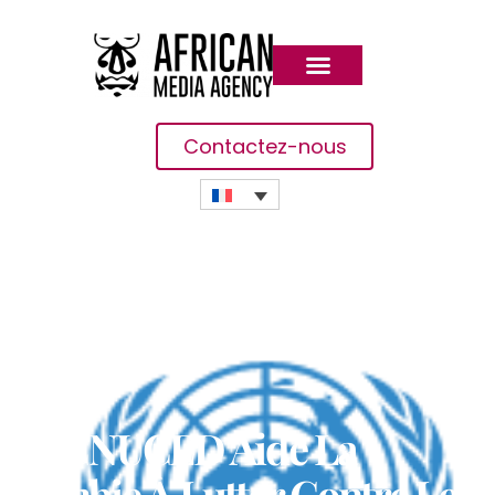
Contactez-nous
La CNUCED Aide La
Zambie À Lutter Contre Les