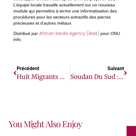
L’équipe locale travaille actuellement sur un nouveau
module qui permettra à terme une informatisation des
procédures pour les secteurs extractifs des pierres
précieuses et d’autres métaux.
African Media Agency (AMA)
Distribué par
pour ONU
Info.
Précédent
Suivant
Huit Migrants Meurent Après Avoir Été Éjectés D’un Bateau Par Des Passeurs Près De Djibouti (OIM)
Soudan Du Sud : Un Panel D’experts De L’ONU Dénonce La Stratégie De La Faim Utilisée Comme Arme De Guerre
You Might Also Enjoy