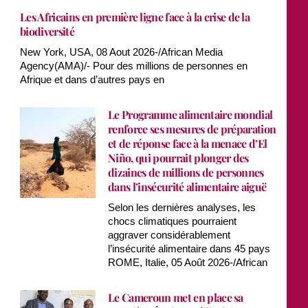
Les Africains en première ligne face à la crise de la
biodiversité
New York, USA, 08 Aout 2026-/African Media
Agency(AMA)/- Pour des millions de personnes en
Afrique et dans d’autres pays en
Le Programme alimentaire mondial
renforce ses mesures de préparation
et de réponse face à la menace d’El
Niño, qui pourrait plonger des
dizaines de millions de personnes
dans l’insécurité alimentaire aiguë
Selon les dernières analyses, les
chocs climatiques pourraient
aggraver considérablement
l’insécurité alimentaire dans 45 pays
ROME, Italie, 05 Août 2026-/African
Le Cameroun met en place sa