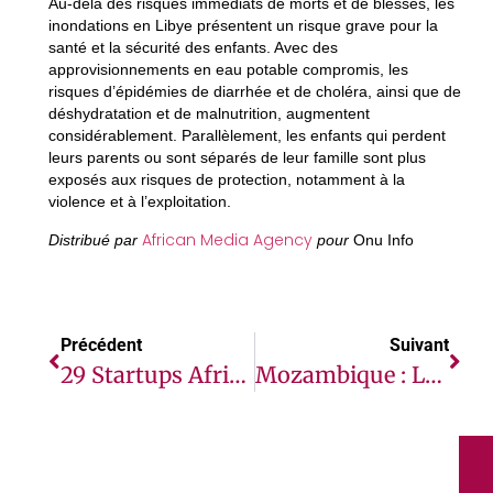
Au-delà des risques immédiats de morts et de blessés, les
inondations en Libye présentent un risque grave pour la
santé et la sécurité des enfants. Avec des
approvisionnements en eau potable compromis, les
risques d’épidémies de diarrhée et de choléra, ainsi que de
déshydratation et de malnutrition, augmentent
considérablement. Parallèlement, les enfants qui perdent
leurs parents ou sont séparés de leur famille sont plus
exposés aux risques de protection, notamment à la
violence et à l’exploitation.
African Media Agency
Distribué par
pour
Onu Info
Précédent
Suivant
29 Startups Africaines Évoluant Dans La Distribution Des Produits De Soins De Santé Sélectionnées Pour Recevoir Un Financement Et Une Aide À L’impact De La Fondation Gates, De MSD Et D’autres Organismes
Mozambique : Le Fonds Africain De Développement Approuve Un Financement De 20 Millions De Dollars Pour Un Projet D’amélioration De L’environnement Des Affaires Et Des Investissements Dans L’agriculture Intelligente