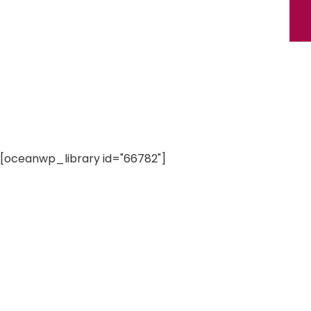
[oceanwp_library id="66782"]