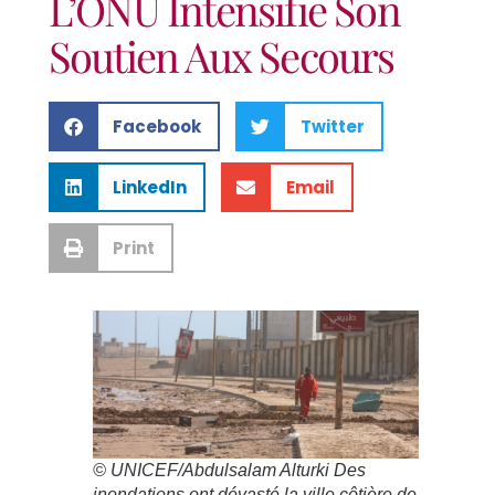
L’ONU Intensifie Son
Soutien Aux Secours
Facebook
Twitter
LinkedIn
Email
Print
© UNICEF/Abdulsalam Alturki Des
inondations ont dévasté la ville côtière de