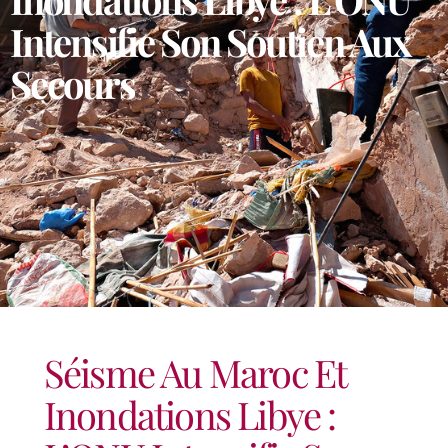
Intensifie Son Soutien Aux
Secours
Séisme Au Maroc Et
Inondations Libye :