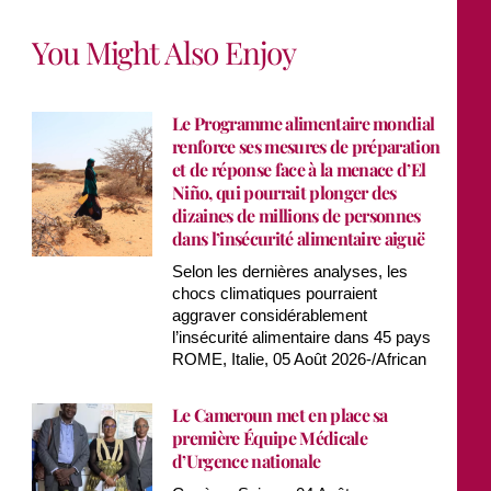
You Might Also Enjoy
Le Programme alimentaire mondial
renforce ses mesures de préparation
et de réponse face à la menace d’El
Niño, qui pourrait plonger des
dizaines de millions de personnes
dans l’insécurité alimentaire aiguë
Selon les dernières analyses, les
chocs climatiques pourraient
aggraver considérablement
l’insécurité alimentaire dans 45 pays
ROME, Italie, 05 Août 2026-/African
Le Cameroun met en place sa
première Équipe Médicale
d’Urgence nationale