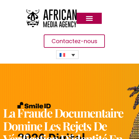
Contactez-nous
La Fraude Documentaire
Domine Les Rejets De
Vérification D’identité En