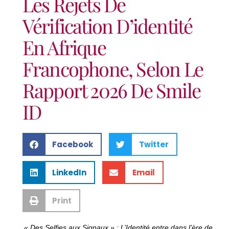
Les Rejets De
Vérification D’identité
En Afrique
Francophone, Selon Le
Rapport 2026 De Smile
ID
Facebook
Twitter
LinkedIn
Email
Print
« Des Selfies aux Signaux » : L’Identité entre dans l’ère de