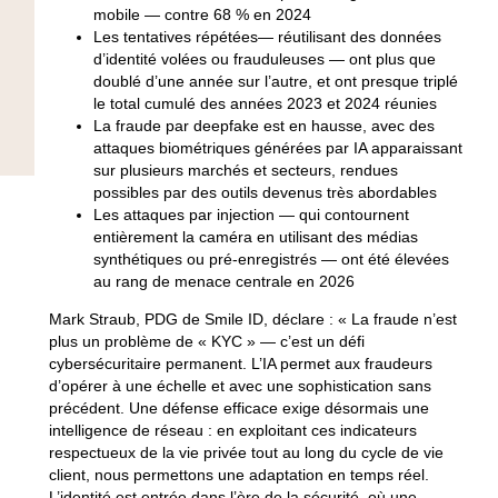
mobile — contre 68 % en 2024
Les tentatives répétées— réutilisant des données
d’identité volées ou frauduleuses — ont plus que
doublé d’une année sur l’autre, et ont presque triplé
le total cumulé des années 2023 et 2024 réunies
La fraude par deepfake est en hausse, avec des
attaques biométriques générées par IA apparaissant
sur plusieurs marchés et secteurs, rendues
possibles par des outils devenus très abordables
Les attaques par injection — qui contournent
entièrement la caméra en utilisant des médias
synthétiques ou pré-enregistrés — ont été élevées
au rang de menace centrale en 2026
Mark Straub, PDG de Smile ID
, déclare : « La fraude n’est
plus un problème de « KYC » — c’est un défi
cybersécuritaire permanent. L’IA permet aux fraudeurs
d’opérer à une échelle et avec une sophistication sans
précédent. Une défense efficace exige désormais une
intelligence de réseau : en exploitant ces indicateurs
respectueux de la vie privée tout au long du cycle de vie
client, nous permettons une adaptation en temps réel.
L’identité est entrée dans l’ère de la sécurité, où une