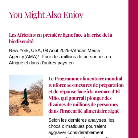
You Might Also Enjoy
Les Africains en première ligne face à la crise de la
biodiversité
New York, USA, 08 Aout 2026-/African Media
Agency(AMA)/- Pour des millions de personnes en
Afrique et dans d’autres pays en
Le Programme alimentaire mondial
renforce ses mesures de préparation
et de réponse face à la menace d’El
Niño, qui pourrait plonger des
dizaines de millions de personnes
dans l’insécurité alimentaire aiguë
Selon les dernières analyses, les
chocs climatiques pourraient
aggraver considérablement