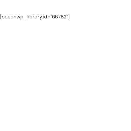
[oceanwp_library id="66782"]