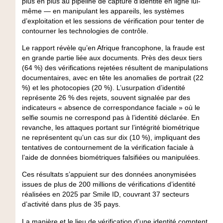
plus en plus au pipeline de capture d’identité en ligne lui-
même — en manipulant les appareils, les systèmes
d’exploitation et les sessions de vérification pour tenter de
contourner les technologies de contrôle.
Le rapport révèle qu’en Afrique francophone, la fraude est
en grande partie liée aux documents. Près des deux tiers
(
64 %
) des vérifications rejetées résultent de manipulations
documentaires, avec en tête les anomalies de portrait (
22
%
) et les photocopies (
20 %
). L’usurpation d’identité
représente
26 %
des rejets, souvent signalée par des
indicateurs « absence de correspondance faciale » où le
selfie soumis ne correspond pas à l’identité déclarée. En
revanche, les attaques portant sur l’intégrité biométrique
ne représentent qu’un cas sur dix (
10 %
), impliquant des
tentatives de contournement de la vérification faciale à
l’aide de données biométriques falsifiées ou manipulées.
Ces résultats s’appuient sur des données anonymisées
issues de plus de 200 millions de vérifications d’identité
réalisées en 2025 par Smile ID, couvrant 37 secteurs
d’activité dans plus de 35 pays.
La manière et le lieu de vérification d’une identité comptent