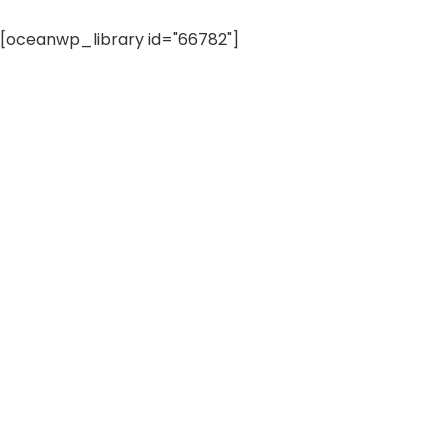
[oceanwp_library id="66782"]