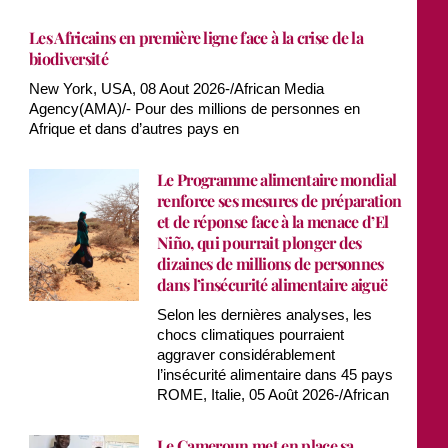
Les Africains en première ligne face à la crise de la
biodiversité
New York, USA, 08 Aout 2026-/African Media
Agency(AMA)/- Pour des millions de personnes en
Afrique et dans d’autres pays en
Le Programme alimentaire mondial
renforce ses mesures de préparation
et de réponse face à la menace d’El
Niño, qui pourrait plonger des
dizaines de millions de personnes
dans l’insécurité alimentaire aiguë
Selon les dernières analyses, les
chocs climatiques pourraient
aggraver considérablement
l’insécurité alimentaire dans 45 pays
ROME, Italie, 05 Août 2026-/African
Le Cameroun met en place sa