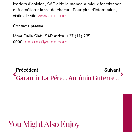
leaders d’opinion, SAP aide le monde à mieux fonctionner
et à améliorer la vie de chacun. Pour plus d’information,
www.sap.com
visitez le site
.
Contacts presse :
Mme Delia Sieff, SAP Africa, +27 (11) 235
delia.sieff@sap.com
6000,
Précédent
Suivant
Garantir La Pérennité De L’hygiène Des Mains Après La Réponse À La COVID-19
António Guterres Appelle Toutes Les Parties Guinéennes À Veiller À Ce Que Le Scrutin Présidentiel Se Déroule De Manière Pacifique
You Might Also Enjoy