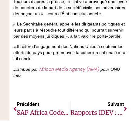
Toujours d’après la presse, l’initiative a provoqué une levée
de boucliers de la part de la société civile, ses adversaires
dénonçant un « coup d’État constitutionnel ».
« Le Secrétaire général appelle les dirigeants politiques et
leurs partis à résoudre tout différend qui pourrait survenir
par des moyens juridiques », a fait valoir le porte-parole.
« Il réitère l’engagement des Nations Unies à soutenir les
efforts du pays pour promouvoir la cohésion nationale », a-
t-il conclu.
African Media Agency (AMA)
Distribué par
pour ONU
Info.
Précédent
Suivant
SAP Africa Code Week : Top Départ De L’édition Virtuelle Avec Un Concours Pour Les Jeunes Et Une Toute Nouvelle Application Mobile
Rapports IDEV : Une Étude Souligne Le Pouvoir Mobilisateur De La Banque Africaine De Développement Dans La Promotion De L’égalité De Genre Et L’autonomisation Des Femmes