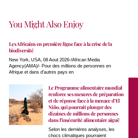
You Might Also Enjoy
Les Africains en première ligne face à la crise de la
biodiversité
New York, USA, 08 Aout 2026-/African Media
Agency(AMA)/- Pour des millions de personnes en
Afrique et dans d’autres pays en
Le Programme alimentaire mondial
renforce ses mesures de préparation
et de réponse face à la menace d’El
Niño, qui pourrait plonger des
dizaines de millions de personnes
dans l’insécurité alimentaire aiguë
Selon les dernières analyses, les
chocs climatiques pourraient