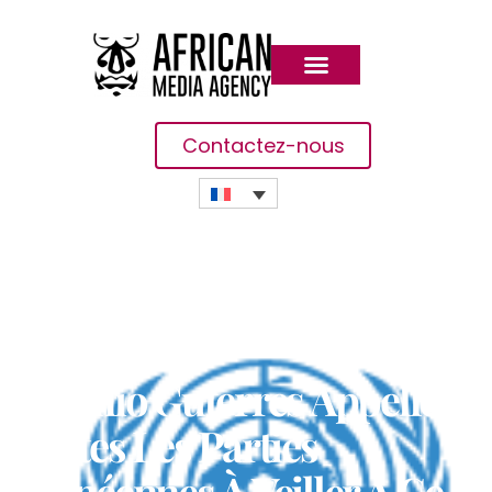
Contactez-nous
António Guterres Appelle
Toutes Les Parties
Guinéennes À Veiller À Ce