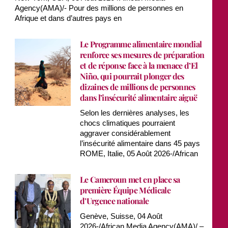
Agency(AMA)/- Pour des millions de personnes en
Afrique et dans d’autres pays en
Le Programme alimentaire mondial
renforce ses mesures de préparation
et de réponse face à la menace d’El
Niño, qui pourrait plonger des
dizaines de millions de personnes
dans l’insécurité alimentaire aiguë
Selon les dernières analyses, les
chocs climatiques pourraient
aggraver considérablement
l’insécurité alimentaire dans 45 pays
ROME, Italie, 05 Août 2026-/African
Le Cameroun met en place sa
première Équipe Médicale
d’Urgence nationale
Genève, Suisse, 04 Août
2026-/African Media Agency(AMA)/ –