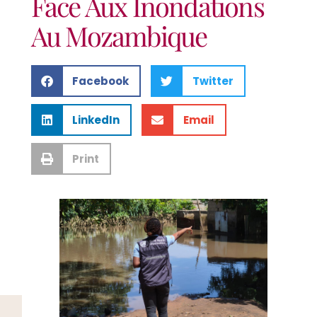
Face Aux Inondations
Au Mozambique
Facebook
Twitter
LinkedIn
Email
Print