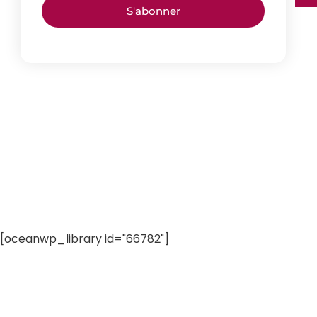
S'abonner
[oceanwp_library id="66782"]