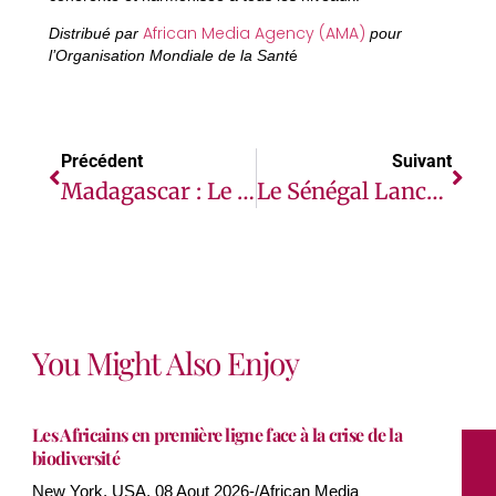
African Media Agency (AMA)
Distribué par
pour
l’Organisation Mondiale de la Sant
é
Précédent
Suivant
Madagascar : Le Cyclone Fytia Frappe Une Île Déjà Ébranlée Par Les Crises
Le Sénégal Lance Le Pacte AgriConnect Pour Transformer Son Secteur Agricole
You Might Also Enjoy
Les Africains en première ligne face à la crise de la
biodiversité
New York, USA, 08 Aout 2026-/African Media