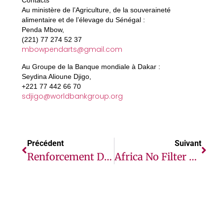
Contacts
Au ministère de l’Agriculture, de la souveraineté
alimentaire et de l’élevage du Sénégal :
Penda Mbow,
(221) 77 274 52 37
mbowpendarts@gmail.com
Au Groupe de la Banque mondiale à Dakar :
Seydina Alioune Djigo,
+221 77 442 66 70
sdjigo@worldbankgroup.org
Précédent
Suivant
Renforcement De La Réponse D’urgence Face Aux Inondations Au Mozambique
Africa No Filter Lance Un Guide Sur La Manière De Couvrir Les Élections En Afrique.