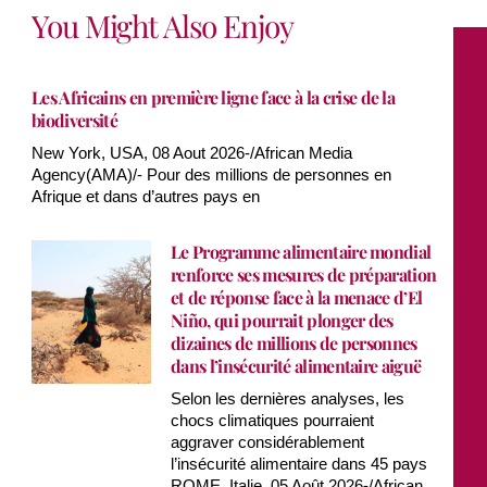
You Might Also Enjoy
Les Africains en première ligne face à la crise de la
biodiversité
New York, USA, 08 Aout 2026-/African Media
Agency(AMA)/- Pour des millions de personnes en
Afrique et dans d’autres pays en
Le Programme alimentaire mondial
renforce ses mesures de préparation
et de réponse face à la menace d’El
Niño, qui pourrait plonger des
dizaines de millions de personnes
dans l’insécurité alimentaire aiguë
Selon les dernières analyses, les
chocs climatiques pourraient
aggraver considérablement
l’insécurité alimentaire dans 45 pays
ROME, Italie, 05 Août 2026-/African