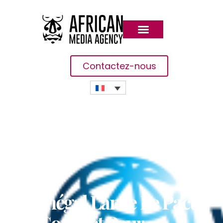
Contactez-nous
Le Sénégal Lance Le Pacte
AgriConnect Pour