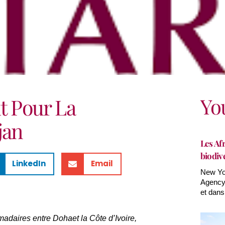
Yo
t Pour La
jan
Les Afr
biodiv
LinkedIn
Email
New Yor
Agency(
et dans
daires entre Dohaet la Côte d’Ivoire,