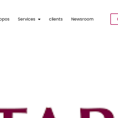
ropos
Services
clients
Newsroom
r La Première Fois À Abidja