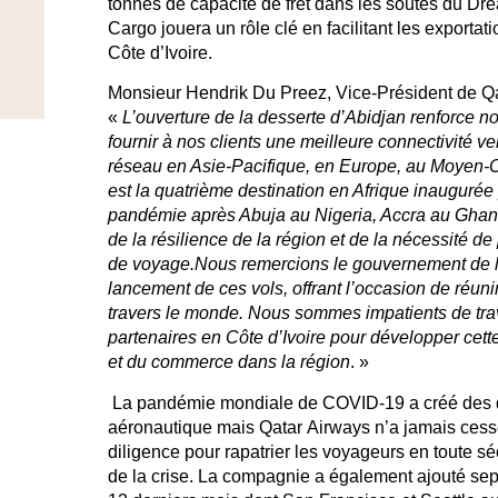
tonnes de capacité de fret dans les soutes du Dr
Cargo jouera un rôle clé en facilitant les exportatio
Côte d’Ivoire.
Monsieur Hendrik Du Preez, Vice-Président de Qa
«
L’ouverture de la desserte d’Abidjan renforce no
fournir à nos clients une meilleure connectivité ve
réseau en Asie-Pacifique, en Europe, au Moyen-O
est la quatrième destination en Afrique inaugurée
pandémie après Abuja au Nigeria, Accra au Ghan
de la résilience de la région et de la nécessité d
de voyage.Nous remercions le gouvernement de la
lancement de ces vols, offrant l’occasion de réuni
travers le monde. Nous sommes impatients de trava
partenaires en Côte d’Ivoire pour développer cette
et du commerce dans la région
. »
La pandémie mondiale de COVID-19 a créé des déf
aéronautique mais Qatar Airways n’a jamais cessé 
diligence pour rapatrier les voyageurs en toute séc
de la crise. La compagnie a également ajouté sep