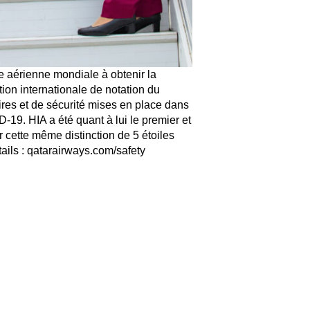
 aérienne mondiale à obtenir la
ation internationale de notation du
ires et de sécurité mises en place dans
D-19. HIA a été quant à lui le premier et
 cette même distinction de 5 étoiles
ails : qatarairways.com/safety
s a été nommée « Meilleure compagnie
9, gérés par l’agence internationale
également été nommée « Meilleure
re classe affaires au monde » et
aissance de son expérience
onible sur les vols vers plus de 40
apour.
oir reçu à cinq reprises le titre
nnée », qui est reconnu comme le