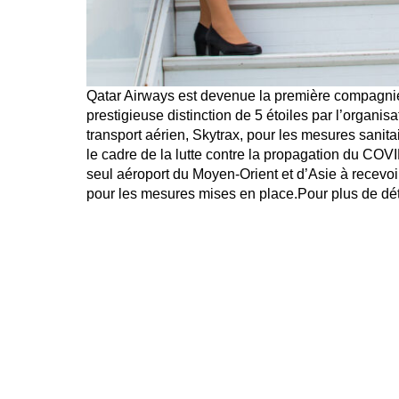
Qatar Airways est devenue la première compagnie
prestigieuse distinction de 5 étoiles par l’organis
transport aérien, Skytrax, pour les mesures sanita
le cadre de la lutte contre la propagation du COVI
seul aéroport du Moyen-Orient et d’Asie à recevoir
pour les mesures mises en place.Pour plus de dét
Compagnie aérienne multi-primée, Qatar Airway
aérienne au monde » aux World Airline Awards 201
de notation du transport aérien Skytrax. Elle a 
compagnie aérienne au Moyen-Orient », « Meilleu
« Meilleur siège en classe affaires », en reconn
révolutionnaire en classe affaires, la Qsuite, disp
destinations dont Milan, New York, Paris et Sing
Qatar Airways est la seule compagnie aérienne à av
convoité de « Compagnie aérienne Skytrax de l’a