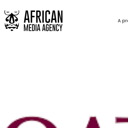
A p
Qatar Airways Atterrit Pou