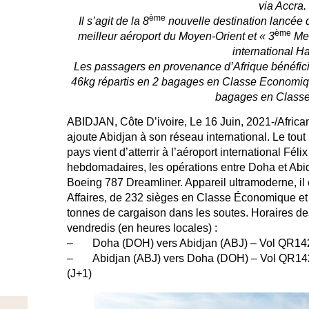
via Accra.
ème
Il s’agit de la 8
nouvelle destination lancée 
ème
meilleur aéroport du Moyen-Orient et « 3
Mei
international 
Les passagers en provenance d’Afrique bénéfici
46kg répartis en 2 bagages en Classe Economiq
bagages en Classe 
ABIDJAN, Côte D’ivoire, Le 16 Juin, 2021
-/Afric
ajoute Abidjan à son réseau international. Le tout 
pays vient d’atterrir à l’aéroport international Fé
hebdomadaires, les opérations entre Doha et Abid
Boeing 787 Dreamliner. Appareil ultramoderne, il
Affaires, de 232 sièges en Classe Économique et d
tonnes de cargaison dans les soutes.
Horaires des
vendredis (en heures locales) :
– Doha (DOH) vers Abidjan (ABJ) – Vol QR1423
– Abidjan (ABJ) vers Doha (DOH) – Vol QR1424
(J+1)