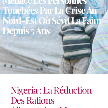
Touchées Par La Crise Au
Nord-Est Où Sévit La Faim
Depuis 5 Ans
Nigeria : La Réduction
Des Rations