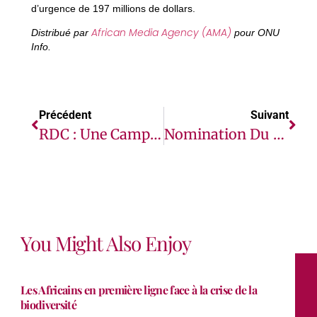
d’urgence de 197 millions de dollars.
African Media Agency (AMA)
Distribué par
pour ONU
Info.
Précédent
Suivant
RDC : Une Campagne De Vaccination Contre Le Virus Ebola Commence Au Nord-Kivu
Nomination Du Dr. Rashid Mbaziira Au Poste De Secrétaire Exécutif De L’AMCOW
You Might Also Enjoy
Les Africains en première ligne face à la crise de la
biodiversité