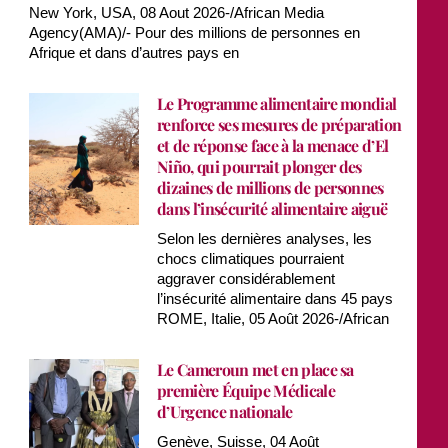
New York, USA, 08 Aout 2026-/African Media
Agency(AMA)/- Pour des millions de personnes en
Afrique et dans d’autres pays en
Le Programme alimentaire mondial
renforce ses mesures de préparation
et de réponse face à la menace d’El
Niño, qui pourrait plonger des
dizaines de millions de personnes
dans l’insécurité alimentaire aiguë
Selon les dernières analyses, les
chocs climatiques pourraient
aggraver considérablement
l’insécurité alimentaire dans 45 pays
ROME, Italie, 05 Août 2026-/African
Le Cameroun met en place sa
première Équipe Médicale
d’Urgence nationale
Genève, Suisse, 04 Août