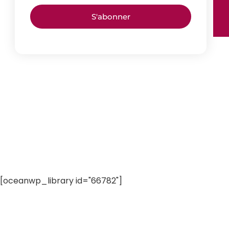
S'abonner
[oceanwp_library id="66782"]