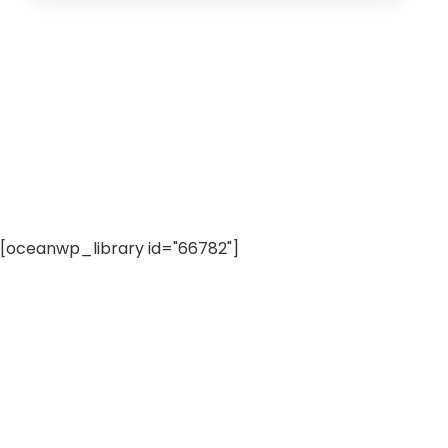
[oceanwp_library id="66782"]