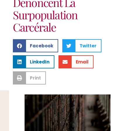
Dénoncent La
Surpopulation
Carcérale
Facebook
Twitter
LinkedIn
Email
Print