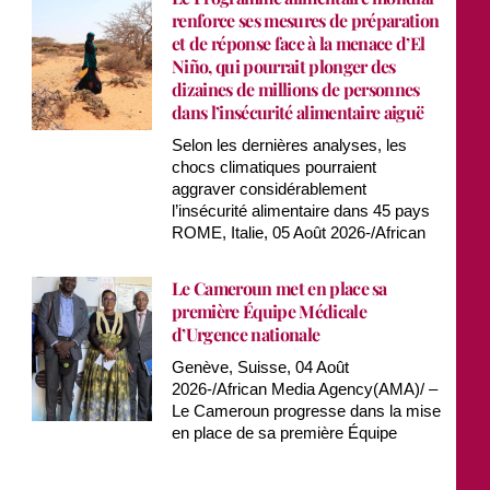
renforce ses mesures de préparation
et de réponse face à la menace d’El
Niño, qui pourrait plonger des
dizaines de millions de personnes
dans l’insécurité alimentaire aiguë
Selon les dernières analyses, les
chocs climatiques pourraient
aggraver considérablement
l’insécurité alimentaire dans 45 pays
ROME, Italie, 05 Août 2026-/African
Le Cameroun met en place sa
première Équipe Médicale
d’Urgence nationale
Genève, Suisse, 04 Août
2026-/African Media Agency(AMA)/ –
Le Cameroun progresse dans la mise
en place de sa première Équipe