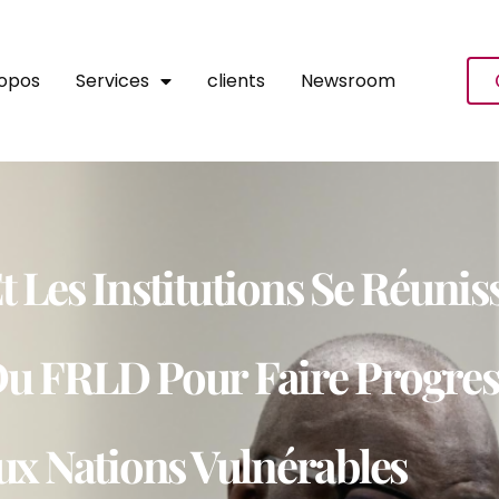
ropos
Services
clients
Newsroom
 Les Institutions Se Réuni
u FRLD Pour Faire Progress
ux Nations Vulnérables