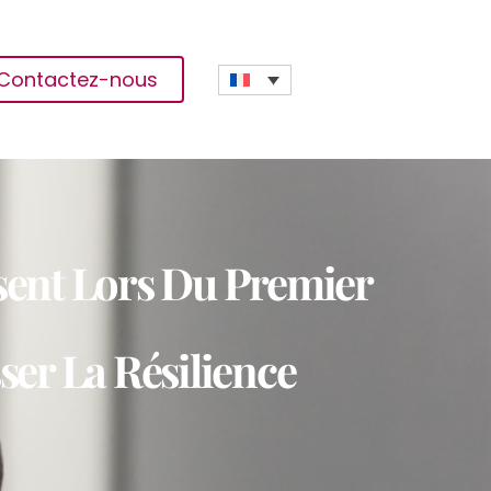
Contactez-nous
ssent Lors Du Premier
er La Résilience