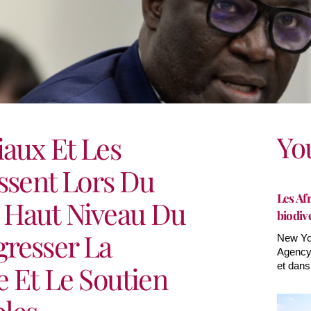
Yo
aux Et Les
issent Lors Du
Les Afr
 Haut Niveau Du
biodiv
gresser La
New Yor
Agency(
e Et Le Soutien
et dans
bles