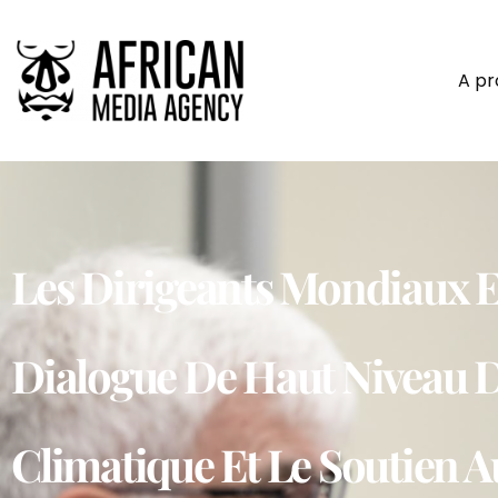
A p
Les Dirigeants Mondiaux Et
Dialogue De Haut Niveau D
Climatique Et Le Soutien A