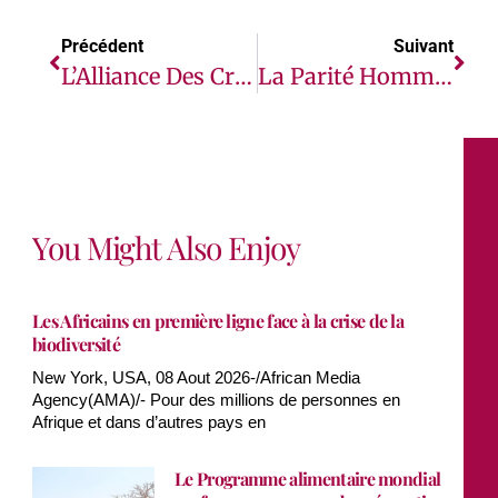
Précédent
Suivant
L’Alliance Des Créatifs Africains Lancée Au Forum Urbain Africain À Addis-Abeba
La Parité Hommes-Femmes Devrait Générer 287 Milliards De Dollars Pour L’économie Africaine D’ici À 2030 : Rapport De La Fondation Mastercard
You Might Also Enjoy
Les Africains en première ligne face à la crise de la
biodiversité
New York, USA, 08 Aout 2026-/African Media
Agency(AMA)/- Pour des millions de personnes en
Afrique et dans d’autres pays en
Le Programme alimentaire mondial