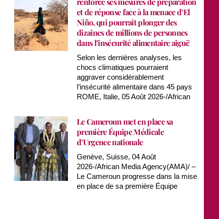
renforce ses mesures de préparation
et de réponse face à la menace d’El
Niño, qui pourrait plonger des
dizaines de millions de personnes
dans l’insécurité alimentaire aiguë
Selon les dernières analyses, les
chocs climatiques pourraient
aggraver considérablement
l’insécurité alimentaire dans 45 pays
ROME, Italie, 05 Août 2026-/African
Le Cameroun met en place sa
première Équipe Médicale
d’Urgence nationale
Genève, Suisse, 04 Août
2026-/African Media Agency(AMA)/ –
Le Cameroun progresse dans la mise
en place de sa première Équipe