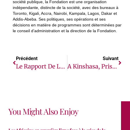
société publique, la Fondation est une organisation
indépendante, distincte de la société, avec des bureaux à
Toronto, Kigali, Accra, Nairobi, Kampala, Lagos, Dakar et
Addis-Abeba. Ses politiques, ses opérations et ses
décisions en matière de programmes sont déterminées par
le conseil d’administration et la direction de la Fondation.
Précédent
Suivant
Le Rapport De La Fondation Gates Appelle À Des Financements Ciblés Pour La Santé Mondiale Afin De Sauver Des Millions D’Enfants De La Malnutrition Et Des Maladies
A Kinshasa, Prisca Tankwey Peint Pour Interroger Sa Société Et Favoriser Les Échanges
You Might Also Enjoy