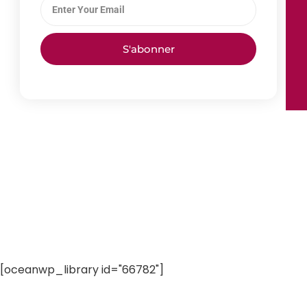
S'abonner
[oceanwp_library id="66782"]