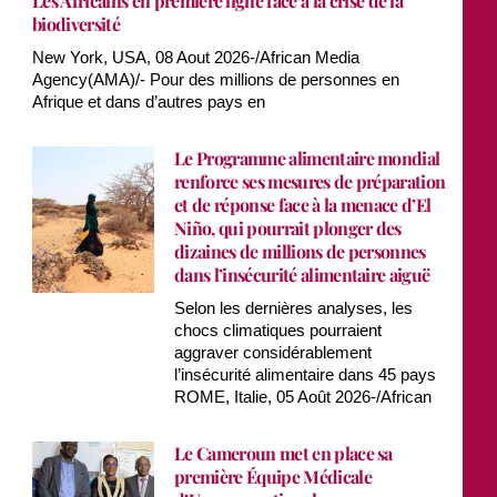
Les Africains en première ligne face à la crise de la
biodiversité
New York, USA, 08 Aout 2026-/African Media
Agency(AMA)/- Pour des millions de personnes en
Afrique et dans d’autres pays en
Le Programme alimentaire mondial
renforce ses mesures de préparation
et de réponse face à la menace d’El
Niño, qui pourrait plonger des
dizaines de millions de personnes
dans l’insécurité alimentaire aiguë
Selon les dernières analyses, les
chocs climatiques pourraient
aggraver considérablement
l’insécurité alimentaire dans 45 pays
ROME, Italie, 05 Août 2026-/African
Le Cameroun met en place sa
première Équipe Médicale