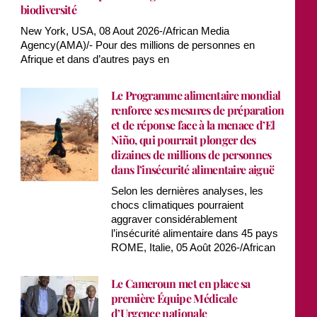
biodiversité
New York, USA, 08 Aout 2026-/African Media
Agency(AMA)/- Pour des millions de personnes en
Afrique et dans d’autres pays en
Le Programme alimentaire mondial
renforce ses mesures de préparation
et de réponse face à la menace d’El
Niño, qui pourrait plonger des
dizaines de millions de personnes
dans l’insécurité alimentaire aiguë
Selon les dernières analyses, les
chocs climatiques pourraient
aggraver considérablement
l’insécurité alimentaire dans 45 pays
ROME, Italie, 05 Août 2026-/African
Le Cameroun met en place sa
première Équipe Médicale
d’Urgence nationale