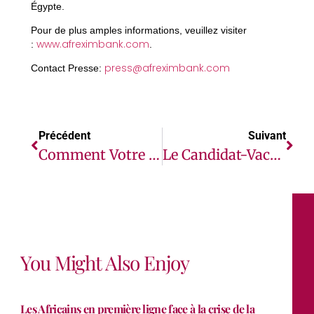
Égypte.
Pour de plus amples informations, veuillez visiter
www.afreximbank.com
:
.
press@afreximbank.com
Contact Presse:
Précédent
Suivant
Comment Votre Dossier De Crédit Vous Aide À Vivre Une Meilleure Vie
Le Candidat-Vaccin Contre La COVID-19 De BAT Passe Aux Essais Cliniques De Phase I Chez L’être Humain
You Might Also Enjoy
Les Africains en première ligne face à la crise de la