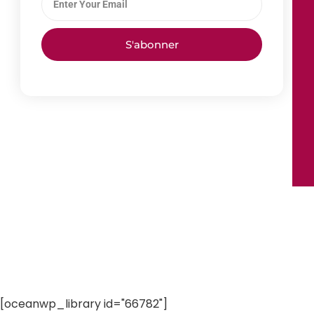
S'abonner
[oceanwp_library id="66782"]