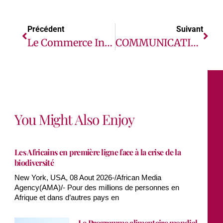
Précédent
Suivant
Le Commerce Intra-Africain Est Essentiel Pour Amortir Les Effets Des Tensions Commerciales Et Des Chocs Extérieurs, Selon Afreximbank
COMMUNICATION POST-ÉVÉNEMENT SUR LA 6e ÉDITION DES PRIX D’EXCELLENCE DANS LES ASSURANCES EN AFRIQUE
You Might Also Enjoy
Les Africains en première ligne face à la crise de la
biodiversité
New York, USA, 08 Aout 2026-/African Media
Agency(AMA)/- Pour des millions de personnes en
Afrique et dans d’autres pays en
Le Programme alimentaire mondial