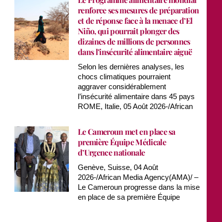
renforce ses mesures de préparation
et de réponse face à la menace d’El
Niño, qui pourrait plonger des
dizaines de millions de personnes
dans l’insécurité alimentaire aiguë
Selon les dernières analyses, les
chocs climatiques pourraient
aggraver considérablement
l’insécurité alimentaire dans 45 pays
ROME, Italie, 05 Août 2026-/African
Le Cameroun met en place sa
première Équipe Médicale
d’Urgence nationale
Genève, Suisse, 04 Août
2026-/African Media Agency(AMA)/ –
Le Cameroun progresse dans la mise
en place de sa première Équipe