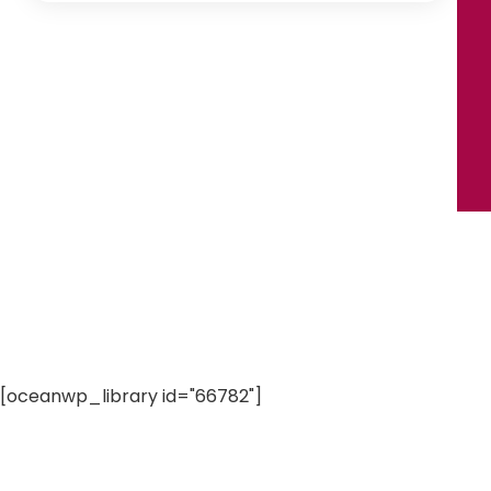
[oceanwp_library id="66782"]