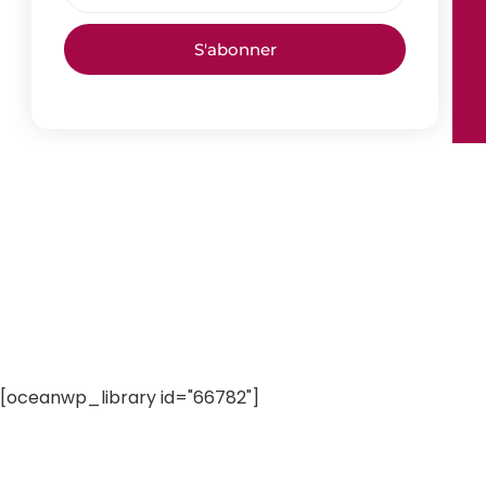
S'abonner
[oceanwp_library id="66782"]