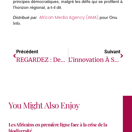
principes démocratiques, malgré les défis qui se profilent à
l’horizon régional, a-t-il dit.
African Media Agency (AMA)
Distribué par
pour Onu
Info.
Précédent
Suivant
REGARDEZ : Deux Rappeurs Africains Demandent L’exclusion De TotalEnergies De La CAN
L’innovation À Son Apogée Alors Que LG Electronics Éblouit Au Ces 2024
You Might Also Enjoy
Les Africains en première ligne face à la crise de la
biodiversité