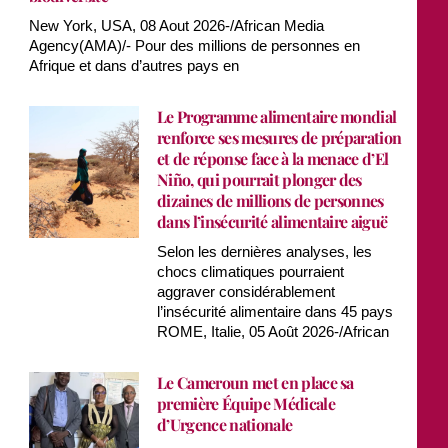
New York, USA, 08 Aout 2026-/African Media
Agency(AMA)/- Pour des millions de personnes en
Afrique et dans d’autres pays en
Le Programme alimentaire mondial
renforce ses mesures de préparation
et de réponse face à la menace d’El
Niño, qui pourrait plonger des
dizaines de millions de personnes
dans l’insécurité alimentaire aiguë
Selon les dernières analyses, les
chocs climatiques pourraient
aggraver considérablement
l’insécurité alimentaire dans 45 pays
ROME, Italie, 05 Août 2026-/African
Le Cameroun met en place sa
première Équipe Médicale
d’Urgence nationale