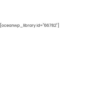
[oceanwp_library id="66782"]