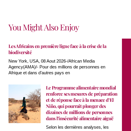
You Might Also Enjoy
Les Africains en première ligne face à la crise de la
biodiversité
New York, USA, 08 Aout 2026-/African Media
Agency(AMA)/- Pour des millions de personnes en
Afrique et dans d’autres pays en
Le Programme alimentaire mondial
renforce ses mesures de préparation
et de réponse face à la menace d’El
Niño, qui pourrait plonger des
dizaines de millions de personnes
dans l’insécurité alimentaire aiguë
Selon les dernières analyses, les