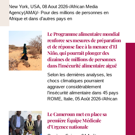
New York, USA, 08 Aout 2026-/African Media
Agency(AMA)/- Pour des millions de personnes en
Afrique et dans d’autres pays en
Le Programme alimentaire mondial
renforce ses mesures de préparation
et de réponse face à la menace d’El
Niño, qui pourrait plonger des
dizaines de millions de personnes
dans l’insécurité alimentaire aiguë
Selon les dernières analyses, les
chocs climatiques pourraient
aggraver considérablement
l’insécurité alimentaire dans 45 pays
ROME, Italie, 05 Août 2026-/African
Le Cameroun met en place sa
première Équipe Médicale
d’Urgence nationale