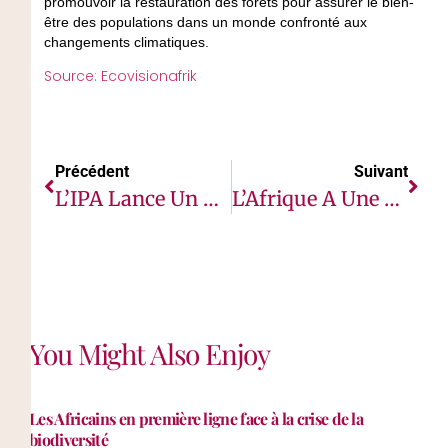
promouvoir la restauration des forêts pour assurer le bien-
être des populations dans un monde confronté aux
changements climatiques.
Source: Ecovisionafrik
Précédent
Suivant
L’IPA Lance Un Appel À Propositions De Projets Pour Favoriser En Afrique La Culture De La Lecture « Au-Delà Des Salles De Classe », En 2022-2023
L’Afrique A Une Ambassadrice Chargée Des Questions D’assainissement Et D’hygiène
You Might Also Enjoy
Les Africains en première ligne face à la crise de la
biodiversité