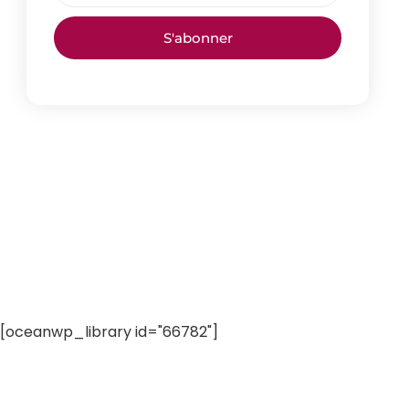
S'abonner
[oceanwp_library id="66782"]