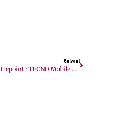
Suivant
Contrepoint : TECNO Mobile Est En Tête De La Photographie Améliorée Par L’intelligence Artificielle, Comme En Témoigne Son Tout Nouveau CAMON17 Pro.