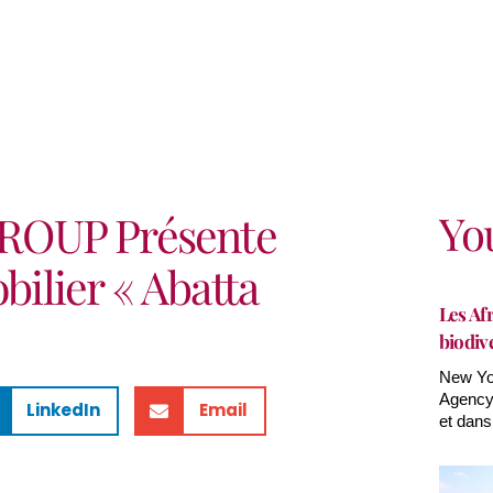
Yo
ROUP Présente
lier « Abatta
Les Afr
biodiv
New Yor
Agency(
LinkedIn
Email
et dans