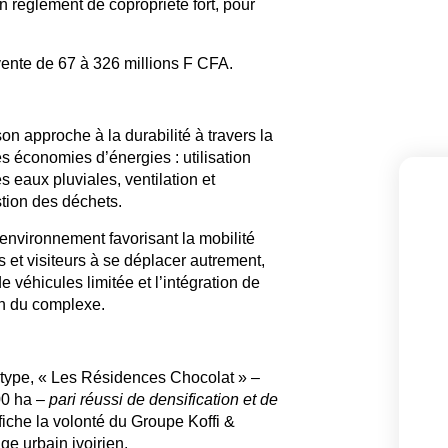
n règlement de copropriété fort
, pour
vente de 67 à 326 millions F CFA.
on approche à la durabilité à travers la
es économies d’énergies :
utilisation
eaux pluviales, ventilation et
stion des déchets.
 environnement favorisant la mobilité
ts et visiteurs à se déplacer autrement,
e véhicules limitée et l’intégration de
in du complexe.
S
type, «
Les Résidences Chocolat
» –
00 ha –
pari réussi de densification et de
fiche la volonté du Groupe Koffi &
ge urbain ivoirien.