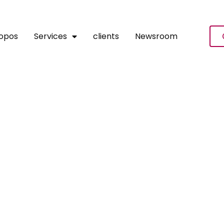
ropos
Services
clients
Newsroom
résente Le Programme Immo