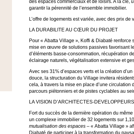
des espaces commerciaux et de loisirs
. A la clé,
u
garantir la pérennité de l’ensemble immobilier.
L’offre de logements est variée, avec des
prix de 
LA DURABILITE AU CŒUR DU PROJET
Pour « Abatta Village », Koffi & Diabaté renforce s
mise en œuvre de solutions passives favorisant l
d’éléments basse-consommation, récupération des 
éclairage naturels, végétalisation extensive et ge
Avec ses 31% d’espaces verts
et
la création d’un
douce
, la structuration du Village invitera résiden
cela, à travers la mise en place d’une circulation d
parcours piétonniers et de pistes cyclables au se
LA VISION D’ARCHITECTES-DEVELOPPEUR
Fort du succès de la dernière opération du même 
un complexe immobilier de 32 logements sur 1,1
mutualisation des espaces
–
« Abatta Village » af
Diabaté de participer à la transformation du paysa