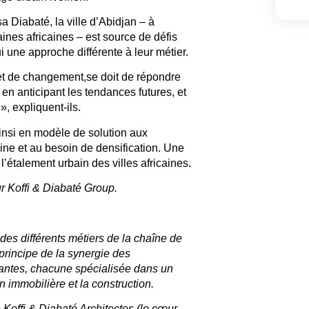
sa Diabaté, la ville d’Abidjan – à
ines africaines – est source de défis
i une approche différente à leur métier.
et de changement
,se doit de
répondre
t en
anticipant les tendances futures
, et
», expliquent-ils.
insi en modèle de solution aux
aine et au besoin de densification
. Une
étalement urbain des villes africaines.
r Koffi & Diabaté Group.
e des différents métiers de la chaîne de
principe de la synergie des
ntes, chacune spécialisée dans un
n immobilière et la construction.
e Koffi & Diabaté Architectes (le cœur