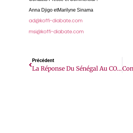
Anna Djigo
et
Marilyne Sinama
ad@koffi-diabate.com
msi@koffi-diabate.com
Précédent
La Réponse Du Sénégal Au COVID-19 Mise En Évidence Dans Un Nouveau Rapport Montrant Comment Les Pays Ont Réussi À Vaincre La Propagation Des Maladies Infectieuses Avant Qu’elles Ne Deviennent Des Épidémies