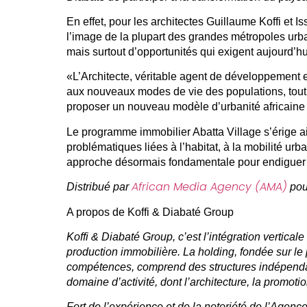
En effet, pour les architectes Guillaume Koffi et Is
l’image de la plupart des grandes métropoles urba
mais surtout d’opportunités qui exigent aujourd’hu
«L’Architecte,
véritable agent de développement 
aux nouveaux modes de
vie des populations,
tou
proposer
un nouveau
modèle d’urbanité africaine
Le programme immobilier Abatta Village s’érige a
problématiques liées à l’habitat
,
à la mobilité urb
approche désormais fondamentale pour endiguer l’
African Media Agency (AMA)
Distribué par
pou
A propos de Koffi & Diabaté Group
Koffi & Diabaté Group, c’est l’intégration vertical
production immobilière. La holding, fondée sur le 
compétences, comprend des structures indépenda
domaine d’activité, dont l’architecture, la promotio
Fort de l’expérience et de la notoriété de l’Agenc