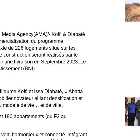
can Media Agency(AMA)/-
Koffi & Diabaté
mercialisation du programme
mixte de 226 logements
situé sur les
e construction seront réalisés par le
ur une
livraison en Septembre 2023.
Le
stissement
(
BNI
).
illaume Koffi
et
Issa Diabaté
, «
Abatta
lier novateur alliant
densification et
u modèle de vie… et de ville.
et
190 appartements (du F2 au
 vert, harmonieux et connecté
,
intégrant