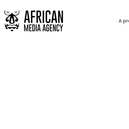
A p
KOFFI & DIABATÉ GROUP P
»