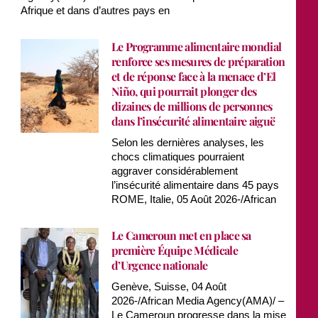
Afrique et dans d’autres pays en
Le Programme alimentaire mondial
renforce ses mesures de préparation
et de réponse face à la menace d’El
Niño, qui pourrait plonger des
dizaines de millions de personnes
dans l’insécurité alimentaire aiguë
Selon les dernières analyses, les
chocs climatiques pourraient
aggraver considérablement
l’insécurité alimentaire dans 45 pays
ROME, Italie, 05 Août 2026-/African
Le Cameroun met en place sa
première Équipe Médicale
d’Urgence nationale
Genève, Suisse, 04 Août
2026-/African Media Agency(AMA)/ –
Le Cameroun progresse dans la mise