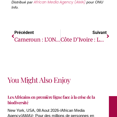
African Media Agency (AMA)
Distribué par
pour ONU
Info.
Précédent
Suivant
Cameroun : L’ONU Condamne Les Attaques Contre Des Écoles En Zone Anglophone
Côte D’Ivoire : Le Chef De L’ONU Condamne Les Violences Et Appelle Au Respect De L’ordre Constitutionnel
You Might Also Enjoy
Les Africains en première ligne face à la crise de la
biodiversité
New York, USA, 08 Aout 2026-/African Media
Agency(AMA)/- Pour des millions de personnes en