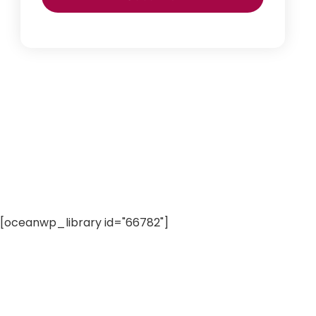
[oceanwp_library id="66782"]