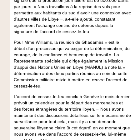
signalé que la production journalière est de 800.000 barils
par jours. « Nous travaillons à la reprise des vols pour
permettre aux habitants du sud d’avoir une connexion avec
d’autres villes de Libye », a-t-elle ajouté, constatant
également l’échange continu de détenus depuis la
signature de l’accord de cessez-le-feu.
Pour Mme Williams, la réunion de Ghadamès « est le
début d’un processus qui va exiger de la détermination, du
courage, de la confiance et beaucoup de travail ». La
Représentante spéciale qui dirige également la Mission
d’appui des Nations Unies en Libye (MANUL) a noté la «
détermination » des deux parties réunies au sein de cette
Commission militaire mixte à mettre en œuvre l’accord de
cessez-le-feu.
L’accord de cessez-le-feu conclu à Genève le mois dernier
prévoit un calendrier pour le départ des mercenaires et
des forces étrangères du territoire libyen. « Nous avons
maintenant des discussions détaillées sur le mécanisme de
surveillance pour tout cela, mais il y a une demande
souveraine libyenne claire [à cet égard] en ce moment que
nous avons vue dans l’accord de cessez-le-feu lui-même