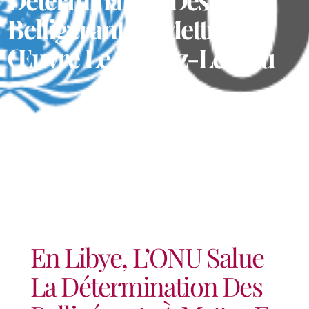
Belligérants À Mettre En
Œuvre Le Cessez-Le-Feu
En Libye, L’ONU Salue
La Détermination Des