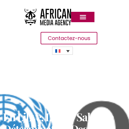
Contactez-nous
En Libye, L’ONU Salue La
Détermination Des