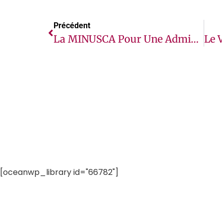
Précédent
La MINUSCA Pour Une Administration Pénitentiaire Plus Rigoureuse, Plus Professionnelle Et Respectueuse Des Normes
[oceanwp_library id="66782"]