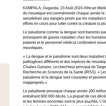
KAMPALA, Ouganda, 23 Août 2024 /African Medi
du moustique est commémorée chaque année le 2
sensibiliser aux dangers posés par les maladies 
efforts en cours pour lutter contre la créature la 
Le paludisme comme la dengue sont transmis par
provoquent de graves maladies chez les humains. 
patients et le personnel médical confondent souv
moustiques.
« La dengue et le paludisme sont deux maladies t
pathogènes différents et des espèces de moustique
Charles Guissou, co-chercheur principal de Target 
Recherche en Sciences de la Santé (IRSS). « Les 
paludisme et la dengue sont courantes et peuvent
inappropriés.»
Le paludisme
provoque chaque année 200 millions
entraînant 600 000 décès. La plupart de ces décès
et les femmes enceintes sont le plus touchés. L’