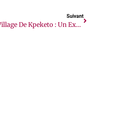
Suivant
Le Village De Kpeketo : Un Exemple De Cohésion Social Et De Vivre Ensemble