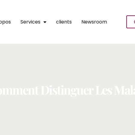
ropos
Services
clients
Newsroom
mment Distinguer Les Mala