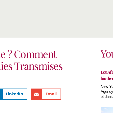
Yo
me ? Comment
dies Transmises
Les Afr
biodiv
New Yor
Agency(
LinkedIn
Email
et dans