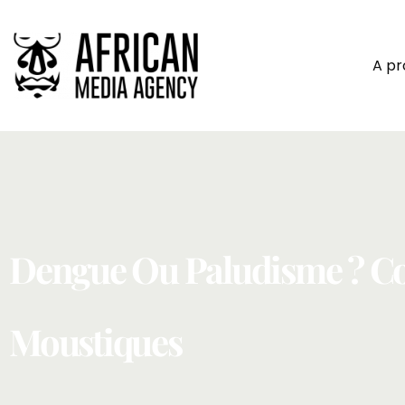
A p
Dengue Ou Paludisme ? Co
Moustiques