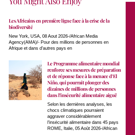
You Might Also Enjoy
Les Africains en première ligne face à la crise de la
biodiversité
New York, USA, 08 Aout 2026-/African Media
Agency(AMA)/- Pour des millions de personnes en
Afrique et dans d’autres pays en
Le Programme alimentaire mondial
renforce ses mesures de préparation
et de réponse face à la menace d’El
Niño, qui pourrait plonger des
dizaines de millions de personnes
dans l’insécurité alimentaire aiguë
Selon les dernières analyses, les
chocs climatiques pourraient
aggraver considérablement
l’insécurité alimentaire dans 45 pays
ROME, Italie, 05 Août 2026-/African