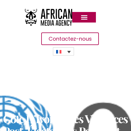
Contactez-nous
Côte D’Ivoire : Les Violences
Post-Électorales Poussent