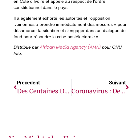
en Côte d’Ivoire et appelé au respect de l’ordre
constitutionnel dans le pays.
Il a également exhorté les autorités et l’opposition
ivoiriennes à prendre immédiatement des mesures « pour
désamorcer la situation et s’engager dans un dialogue de
fond pour résoudre la crise postélectorale ».
African Media Agency (AMA)
Distribué par
pour ONU
Info.
Précédent
Suivant
Des Centaines D’Ethiopiens Fuyant Les Combats Se Sont Réfugiés Au Soudan (HCR)
Coronavirus : Des Millions De Migrants Et De Déplacés Internes Pris Au Piège (ONU)