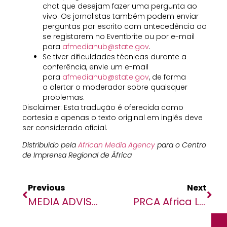
chat que desejam fazer uma pergunta ao
vivo. Os jornalistas também podem enviar
perguntas por escrito com antecedência ao
se registarem no Eventbrite ou por e-mail
para
afmediahub@state.gov
.
Se tiver dificuldades técnicas durante a
conferência, envie um e-mail
para
afmediahub@state.gov
, de forma
a alertar o moderador sobre quaisquer
problemas.
Disclaimer: Esta tradução é oferecida como
cortesia e apenas o texto original em inglês deve
ser considerado oficial.
Distribuído pela
African Media Agency
para o Centro
de Imprensa Regional de África
Previous
Next
MEDIA ADVISORY | February 3 Digital Press Briefing With The Commander, U.S. Africa
PRCA Africa Launches Flagship State Of Industry Survey