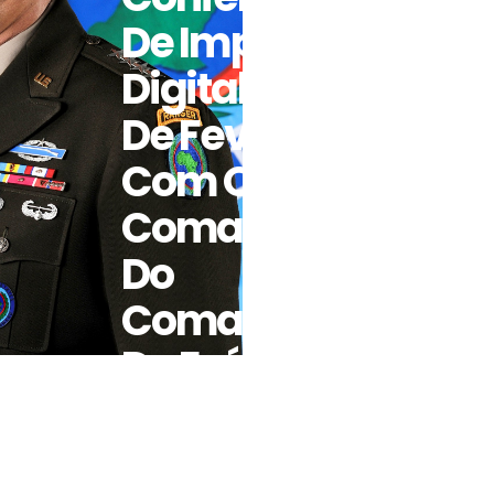
De Imprensa
Digital De 3
De Fevereiro
Com O
Comandante
Do
Comando
Do Exército
Dos EUA
Para África,