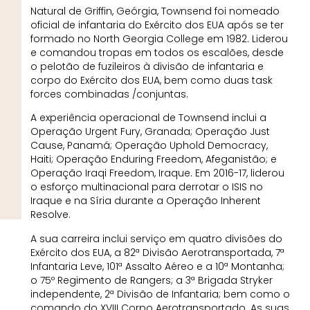
Natural de Griffin, Geórgia, Townsend foi nomeado
oficial de infantaria do Exército dos EUA após se ter
formado no North Georgia College em 1982. Liderou
e comandou tropas em todos os escalões, desde
o pelotão de fuzileiros à divisão de infantaria e
corpo do Exército dos EUA, bem como duas task
forces combinadas /conjuntas.
A experiência operacional de Townsend inclui a
Operação Urgent Fury, Granada; Operação Just
Cause, Panamá; Operação Uphold Democracy,
Haiti; Operação Enduring Freedom, Afeganistão; e
Operação Iraqi Freedom, Iraque. Em 2016-17, liderou
o esforço multinacional para derrotar o ISIS no
Iraque e na Síria durante a Operação Inherent
Resolve.
A sua carreira inclui serviço em quatro divisões do
Exército dos EUA, a 82ª Divisão Aerotransportada, 7ª
Infantaria Leve, 101ª Assalto Aéreo e a 10ª Montanha;
o 75º Regimento de Rangers; a 3ª Brigada Stryker
independente, 2ª Divisão de Infantaria; bem como o
comando do XVIII Corpo Aerotransportado. As suas