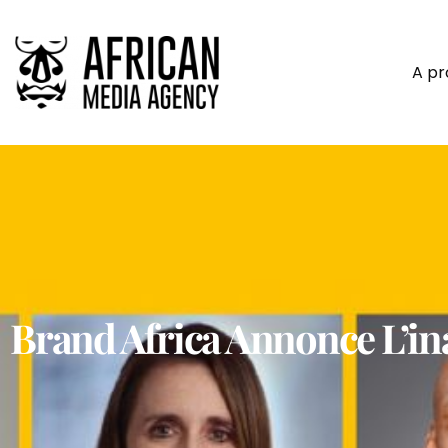
A p
Brand Africa Annonce L’i