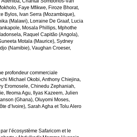
i Adeniba, Chantal Sombonos-Van
okholo, Faye Mfikwe, Firoze Bhorat,
ze Bylos, Ivan Serra (Mozambique),
ka (Malawi), Lorraine De Graaf, Lucia
nkapole, Mosala Phillips, Mphothe
donsela, Raquel Capitão (Angola),
uneeta Motala (Maurice), Sydney
jo (Namibie), Vaughan Croeser,
une profondeur commerciale
chi Michael Okobi, Anthony Chiejina,
ry Eromosele, Chinedu Zephaniah,
e, Ifeoma Agu, Ilyas Kazeem, Julien
-Ganson (Ghana), Oluyomi Moses,
 d’Ivoire), Sarah Agha et Tolu Alero
par l’écosystème Safaricom et le