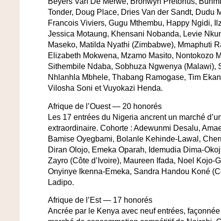
Beyers Van De Merwe, Bronwyn Pretorius, Bunm
Tonder, Doug Place, Dries Van der Sandt, Dudu M
Francois Viviers, Gugu Mthembu, Happy Ngidi, Il
Jessica Motaung, Khensani Nobanda, Levie Nkuni
Maseko, Matilda Nyathi (Zimbabwe), Mmaphuti Ra
Elizabeth Mokwena, Mzamo Masito, Nontokozo Ma
Sithembile Ndaba, Sobhuza Ngwenya (Malawi), S
Nhlanhla Mbhele, Thabang Ramogase, Tim Ekand
Vilosha Soni et Vuyokazi Henda.
Afrique de l’Ouest — 20 honorés
Les 17 entrées du Nigeria ancrent un marché d’
extraordinaire. Cohorte : Adewunmi Desalu, Amae
Bamise Oyegbami, Bolanle Kehinde-Lawal, Cher
Diran Olojo, Emeka Oparah, Idemudia Dima-Okoji
Zayro (Côte d’Ivoire), Maureen Ifada, Noel Kojo
Onyinye Ikenna-Emeka, Sandra Handou Koné (Côte
Ladipo.
Afrique de l’Est — 17 honorés
Ancrée par le Kenya avec neuf entrées, façonnée 