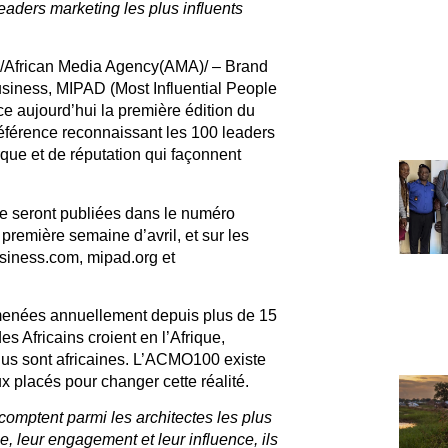
leaders marketing les plus influents
African Media Agency(AMA)/ – Brand
usiness, MIPAD (Most Influential People
ce aujourd’hui la première édition du
référence reconnaissant les 100 leaders
rque et de réputation qui façonnent
ie seront publiées dans le numéro
 première semaine d’avril, et sur les
business.com, mipad.org
et
menées annuellement depuis plus de 15
 Africains croient en l’Afrique,
us sont africaines
. L’ACMO100 existe
x placés pour changer cette réalité.
omptent parmi les architectes les plus
ie, leur engagement et leur influence, ils