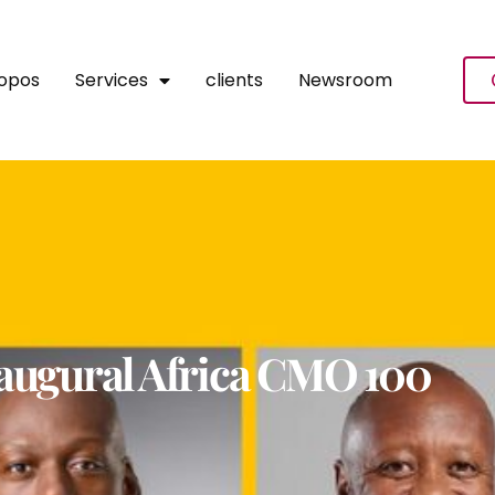
ropos
Services
clients
Newsroom
naugural Africa CMO 100