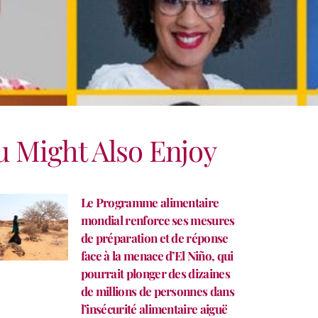
u Might Also Enjoy
Le Programme alimentaire
mondial renforce ses mesures
de préparation et de réponse
face à la menace d’El Niño, qui
pourrait plonger des dizaines
de millions de personnes dans
l’insécurité alimentaire aiguë