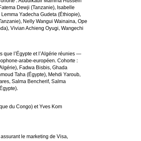
Cohorte : Abdulkadir Mamma Hussein
Fatema Dewji (Tanzanie), Isabelle
, Lemma Yadecha Gudeta (Éthiopie),
Tanzanie), Nelly Wangui Wainaina, Ope
nda), Vivian Achieng Oyugi, Wangechi
s que l’Égypte et l’Algérie réunies —
ancophone-arabe-européen. Cohorte :
lgérie), Fadwa Bisbis, Ghada
ahmoud Taha (Égypte), Mehdi Yaroub,
ares, Salma Bencherif, Salma
Égypte).
que du Congo) et Yves Kom
 assurant le marketing de Visa,