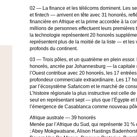
02 — La finance et les télécoms dominent.
Les se
et fintech — arrivent en tête avec 31 honorés, refl
financière en Afrique et la prime accordée à la c
millions de personnes effectuent leurs premières 
la technologie représentent 20 honorés suppléme
représentent plus de la moitié de la liste — et les 
profonds du continent.
03 — Trois pôles, et un quatrième en plein essor.
honorés, ancrée par Johannesburg — la capitale m
l’Ouest contribue avec 20 honorés, les 17 entrée
profondeur commerciale extraordinaire. Les 17 ho
par l’écosystème Safaricom et le marché de cons
L’histoire régionale la plus instructive est celle d
seul en représentant sept — plus que l’Égypte et 
l’émergence de Casablanca comme nouveau pôle 
Afrique australe — 39 honorés
Menée par l’Afrique du Sud, qui représente 31 % 
: Abey Mokgwatsane, Alison Hastings Badenhors