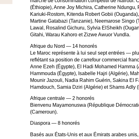
marché de consommation compétitif de Nairobi. 
(Éthiopie), Anne Joy Michira, Catherine Ndungu, 
Kariuki-Rostom, Kitenda Robert Gobii (Ouganda)
Martine Gatabazi (Tanzanie), Neemarose Singo (
Lawal, Rosalind Gichuru, Sylvia ElSheikh (Ouga
Gitahi, Warau Kahoro et Zizwe Awuor Vundla.
Afrique du Nord — 14 honorés
Le Maroc représente à lui seul sept entrées — plu
reflétant sa position de carrefour commercial fr
Anne Ezeh (Égypte), El Hadi Mohamed Hamma (A
Hammouda (Égypte), Isabelle Hajri (Algérie), M
Mounir Jazouli, Nadia Rahim Guérin, Sakina El F
Hamdouch, Samia Dziri (Algérie) et Shams Adly (
Afrique centrale — 2 honorés
Bienvenu Mayamonuswa (République Démocrati
(Cameroun).
Diaspora — 8 honorés
Basés aux États-Unis et aux Émirats arabes unis,